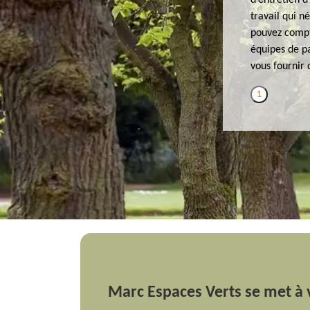
d’entretien d
travail qui n
pouvez compt
équipes de pa
vous fournir 
1
Marc Espaces Verts se met à 