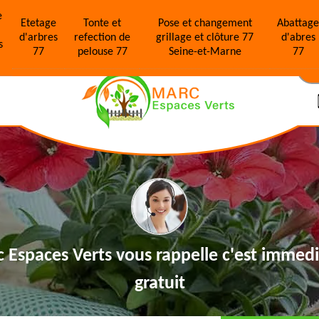
e
Etetage
Tonte et
Pose et changement
Abattag
d'arbres
refection de
grillage et clôture 77
d'abres
s
77
pelouse 77
Seine-et-Marne
77
N
 Espaces Verts vous rappelle
c'est immedi
gratuit