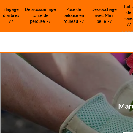
Taill
Elagage
Débroussaillage
Pose de
Dessouchage
de
d'arbres
tonte de
pelouse en
avec Mini
Haie
77
pelouse 77
rouleau 77
pelle 77
77
Marc