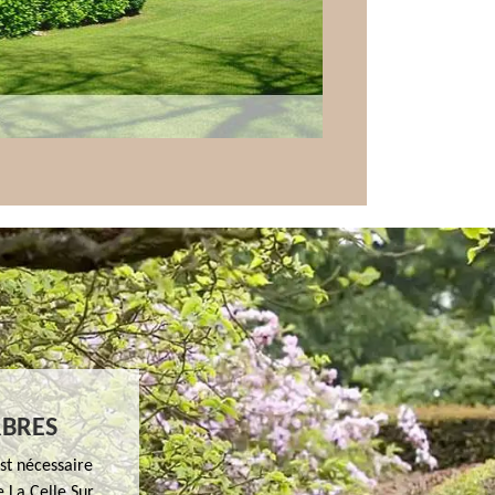
RBRES
est nécessaire
e La Celle Sur