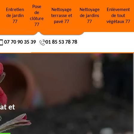
Pose
e
Entretien
Nettoyage
Nettoyage
Enlèvement
de
de jardin
terrasse et
de jardins
de tout
clôture
77
pavé 77
77
végétaux 77
77
OS RÉALISATIONS
NOUS CONTACTER
07 70 90 35 39
01 85 53 78 78
at et