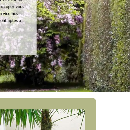
r et c’est un
n occuper vous
ervice nos
sont aptes à