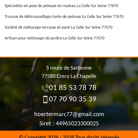
Spécialiste en pose de pelouse en rouleau La Celle Sur Seine 77670
Travaux de débroussaillage tonte de pelouse La Celle Sur Seine 77670
Société de nettoyage terrasse et pavé La Celle Sur Seine 77670
Artisan pour nettoyage de jardins La Celle Sur Seine 77670
5 route de Sarbonne
77580 Crecy La Chapelle
01 85 53 78 78
07 70 90 35 39
hoertermarc77@gmail.com
Siret : 44965023300025
© Copyright 2026 - 2026 Tous droits réservés