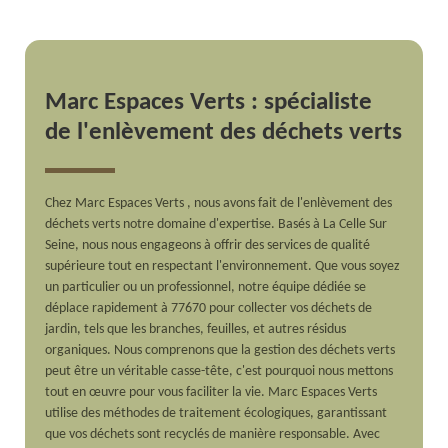
Marc Espaces Verts : spécialiste
de l'enlèvement des déchets verts
Chez Marc Espaces Verts , nous avons fait de l'enlèvement des
déchets verts notre domaine d'expertise. Basés à La Celle Sur
Seine, nous nous engageons à offrir des services de qualité
supérieure tout en respectant l'environnement. Que vous soyez
un particulier ou un professionnel, notre équipe dédiée se
déplace rapidement à 77670 pour collecter vos déchets de
jardin, tels que les branches, feuilles, et autres résidus
organiques. Nous comprenons que la gestion des déchets verts
peut être un véritable casse-tête, c'est pourquoi nous mettons
tout en œuvre pour vous faciliter la vie. Marc Espaces Verts
utilise des méthodes de traitement écologiques, garantissant
que vos déchets sont recyclés de manière responsable. Avec