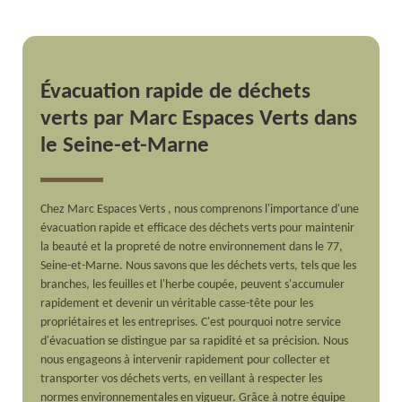
Évacuation rapide de déchets
verts par Marc Espaces Verts dans
le Seine-et-Marne
Chez Marc Espaces Verts , nous comprenons l'importance d'une
évacuation rapide et efficace des déchets verts pour maintenir
la beauté et la propreté de notre environnement dans le 77,
Seine-et-Marne. Nous savons que les déchets verts, tels que les
branches, les feuilles et l'herbe coupée, peuvent s'accumuler
rapidement et devenir un véritable casse-tête pour les
propriétaires et les entreprises. C'est pourquoi notre service
d'évacuation se distingue par sa rapidité et sa précision. Nous
nous engageons à intervenir rapidement pour collecter et
transporter vos déchets verts, en veillant à respecter les
normes environnementales en vigueur. Grâce à notre équipe