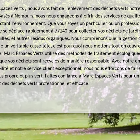
paces Verts , nous avons fait de l'enlèvement des déchets verts not
Basés à Nemours, nous nous engageons à offrir des services de qualit
ctant l'environnement. Que vous soyez un particulier ou un professio
 se déplace rapidement à 77140 pour collecter vos déchets de jardin,
illes, et autres résidus organiques. Nous comprenons que la gestion 
re un véritable casse-tête, c'est pourquoi nous mettons tout en œuvr
vie. Marc Espaces Verts utilise des méthodes de traitement écologique
 que vos déchets sont recyclés de manière responsable. Avec notre 
ilité et notre service client exceptionnel, nous nous efforçons de fa
us propre et plus vert. Faites confiance à Marc Espaces Verts pour un
des déchets verts professionnel et efficace!