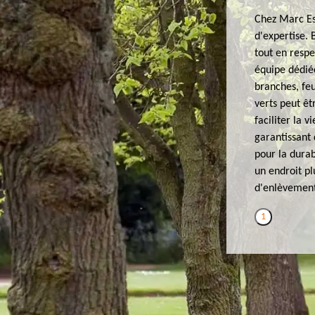
Chez Marc Es
d'expertise. 
tout en respe
équipe dédiée
branches, feu
verts peut êt
faciliter la 
garantissant
pour la durab
un endroit pl
d'enlèvement 
1