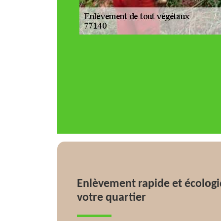
Enlèvement rapide et écolog
votre quartier