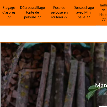
Taill
Elagage
Débroussaillage
Pose de
Dessouchage
de
d'arbres
tonte de
pelouse en
avec Mini
Haie
77
pelouse 77
rouleau 77
pelle 77
77
Marc