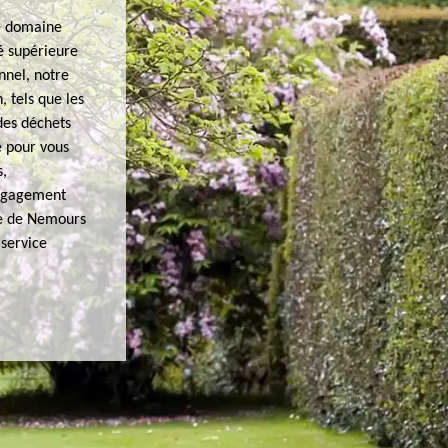
re domaine
é supérieure
nnel, notre
 tels que les
des déchets
e pour vous
s,
engagement
ire de Nemours
 service