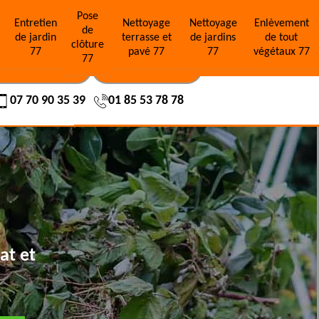
Pose
e
Entretien
Nettoyage
Nettoyage
Enlèvement
de
de jardin
terrasse et
de jardins
de tout
clôture
77
pavé 77
77
végétaux 77
77
OS RÉALISATIONS
NOUS CONTACTER
07 70 90 35 39
01 85 53 78 78
at et