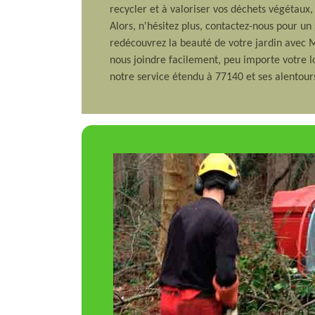
recycler et à valoriser vos déchets végétaux, 
Alors, n'hésitez plus, contactez-nous pour un
redécouvrez la beauté de votre jardin avec 
nous joindre facilement, peu importe votre lo
notre service étendu à 77140 et ses alentour