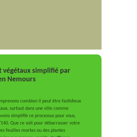
 végétaux simplifié par
 en Nemours
mprenons combien il peut être fastidieux
aux, surtout dans une ville comme
vons simplifié ce processus pour vous,
140. Que ce soit pour débarrasser votre
es feuilles mortes ou des plantes