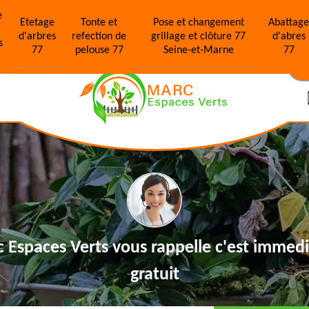
e
Etetage
Tonte et
Pose et changement
Abattag
d'arbres
refection de
grillage et clôture 77
d'abres
s
77
pelouse 77
Seine-et-Marne
77
N
 Espaces Verts vous rappelle
c'est immedi
gratuit