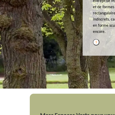
entreprise Ma
et de formes 
rectangulaire
indiscrets, c
en forme scul
encore.
1