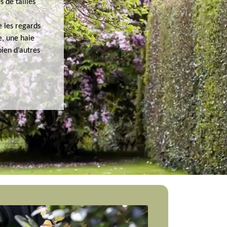
s de tailles
e les regards
e, une haie
bien d’autres