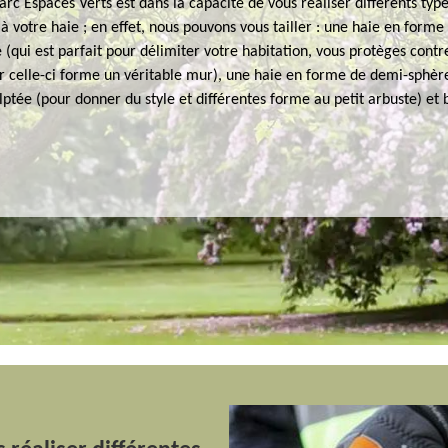
rc Espaces Verts est dans la capacité de vous réaliser différents type
à votre haie ; en effet, nous pouvons vous tailler : une haie en forme
 (qui est parfait pour délimiter votre habitation, vous protèges contr
ar celle-ci forme un véritable mur), une haie en forme de demi-sphèr
ptée (pour donner du style et différentes forme au petit arbuste) et 