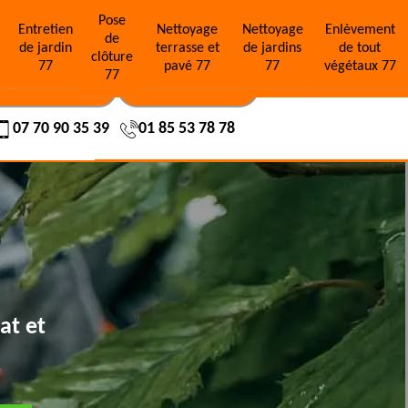
Pose
e
Entretien
Nettoyage
Nettoyage
Enlèvement
de
de jardin
terrasse et
de jardins
de tout
clôture
77
pavé 77
77
végétaux 77
77
OS RÉALISATIONS
NOUS CONTACTER
07 70 90 35 39
01 85 53 78 78
at et