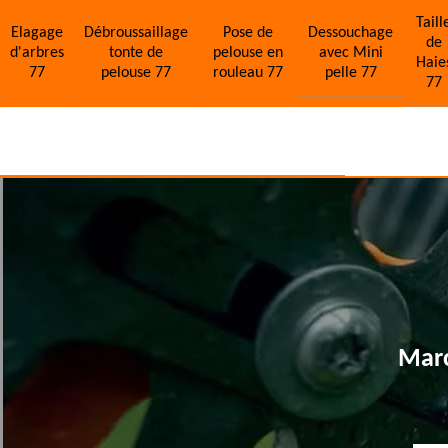
Taill
Elagage
Débroussaillage
Pose de
Dessouchage
de
d'arbres
tonte de
pelouse en
avec Mini
Haie
77
pelouse 77
rouleau 77
pelle 77
77
Marc