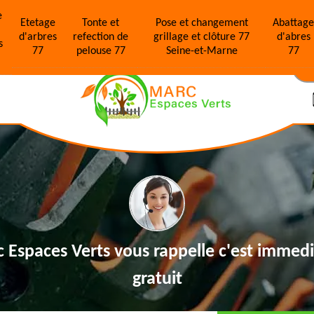
e
Etetage
Tonte et
Pose et changement
Abattag
d'arbres
refection de
grillage et clôture 77
d'abres
s
77
pelouse 77
Seine-et-Marne
77
N
 Espaces Verts vous rappelle
c'est immedi
gratuit