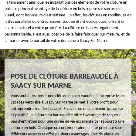
l’agencement ainsi que les installations des éléments de votre clôture en
bois. Le principal avantage de la clôture en bois repose sur son aspect
visuel, dont les valeurs d'esthétisme. En effet, les clôtures en rondins, et en
lattes parallèles ou entrecroisées, tout en étant écologiques, offrent un
charme naturel à votre propriété. La clôture en bois est également
personnalisable. Il est aussi possible de la faire fabriquer sur mesure, et de
la marier avec le portail de votre domaine à Saacy Sur Marne.
POSE DE CLÔTURE BARREAUDÉE À
SAACY SUR MARNE
Vous souhaitiez poser une clôture en barreaudée, l’entreprise Marc
Espaces Verts sise à Saacy Sur Marne se met à votre profit pour
entreprendre tout les travaux. En acier ou en aluminium galvanisé
et plastifié, la clôture en barreaudée offre l'avantage de requérir
peu d'entretien pour une durée de vie excellente par rapport à une
clôture en bois. Classique ou contemporaine, elle se présente sous
différents aspects et offre plusieurs avantages. Fort de plusieurs