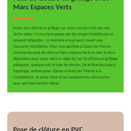
Marc Espaces Verts
Poser une clôture en grillage sur votre terrain n’est pas une
tâche aisée ! Il vous faut passer par des étapes fastidieuses et
souvent fatigantes. La moindre erreur peut causer une
mauvaise installation. Pour vous qui êtes à Saacy Sur Marne,
l’entreprise pose de clôture Marc Espaces Verts se met à votre
disposition pour poser dans la règle de l’art la clôture en grillage
adéquate, quelque soit le type de terrain. De la fixation jusqu’à
l’ajustage, artisan pose clôture à Saacy Sur Marne a la
compétence, le savoir-faire et les équipements nécessaires
pour une intervention digne.
Pose de clôture en PVC