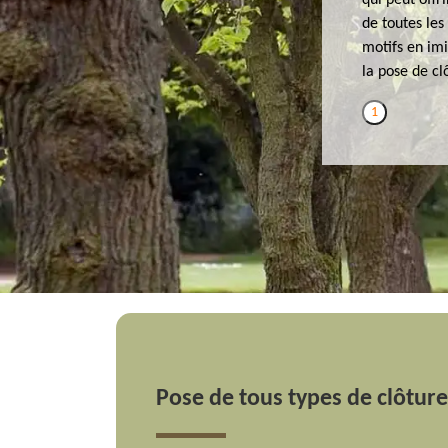
qui peut offr
de toutes le
motifs en imi
la pose de cl
1
Pose de tous types de clôtur