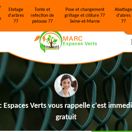
e
Etetage
Tonte et
Pose et changement
Abattag
d'arbres
refection de
grillage et clôture 77
d'abres
s
77
pelouse 77
Seine-et-Marne
77
N
 Espaces Verts vous rappelle
c'est immedi
gratuit