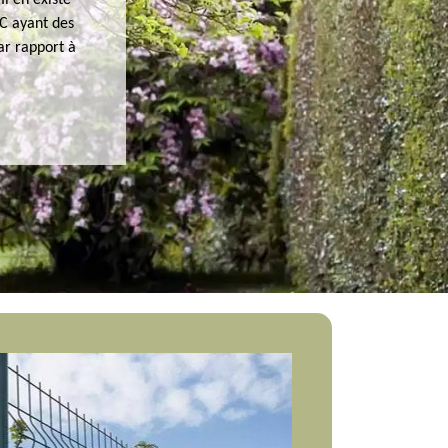
l en existe
VC ayant des
ar rapport à