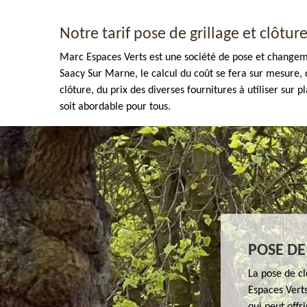
Notre tarif pose de grillage et clôtur
Marc Espaces Verts est une société de pose et changemen
Saacy Sur Marne, le calcul du coût se fera sur mesure, c
clôture, du prix des diverses fournitures à utiliser sur 
soit abordable pour tous.
Enlèvement de tout végétaux 77
POSE DE
La pose de cl
Espaces Verts