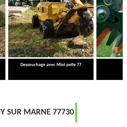
Dessouchage avec Mini pelle 77
Ta
CY SUR MARNE 77730