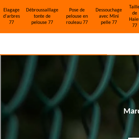
Taill
Elagage
Débroussaillage
Pose de
Dessouchage
de
d'arbres
tonte de
pelouse en
avec Mini
Haie
77
pelouse 77
rouleau 77
pelle 77
77
Marc