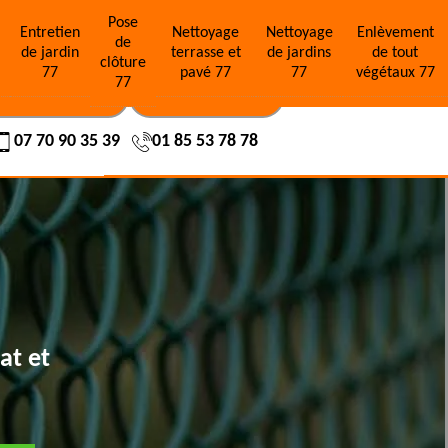
Pose
e
Entretien
Nettoyage
Nettoyage
Enlèvement
de
de jardin
terrasse et
de jardins
de tout
clôture
77
pavé 77
77
végétaux 77
77
OS RÉALISATIONS
NOUS CONTACTER
07 70 90 35 39
01 85 53 78 78
at et