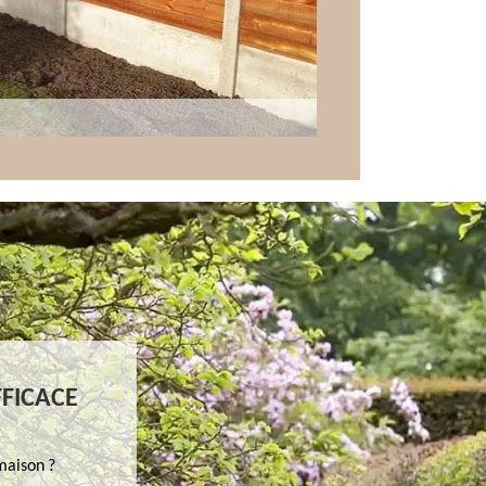
FFICACE
maison ?