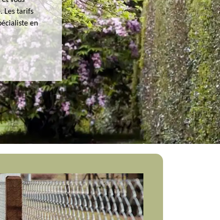
 et vous
 Les tarifs
pécialiste en