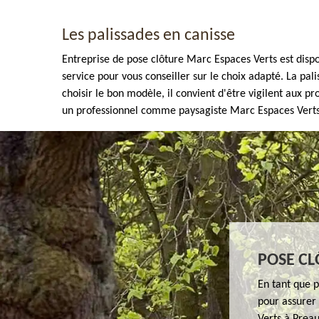
Les palissades en canisse
Entreprise de pose clôture Marc Espaces Verts est disp
service pour vous conseiller sur le choix adapté. La pal
choisir le bon modèle, il convient d'être vigilent aux p
un professionnel comme paysagiste Marc Espaces Verts
Enlèvement de tout végétaux 77
POSE CL
En tant que 
pour assurer 