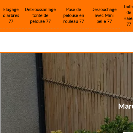
Taill
Elagage
Débroussaillage
Pose de
Dessouchage
de
d'arbres
tonte de
pelouse en
avec Mini
Haie
77
pelouse 77
rouleau 77
pelle 77
77
Marc