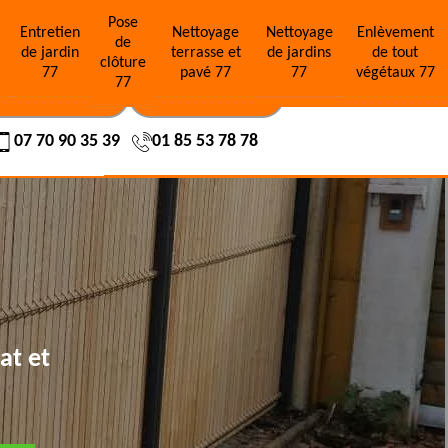
Pose
e
Entretien
Nettoyage
Nettoyage
Enlèvement
de
de jardin
terrasse et
de jardins
de tout
clôture
77
pavé 77
77
végétaux 77
77
OS RÉALISATIONS
NOUS CONTACTER
07 70 90 35 39
01 85 53 78 78
at et