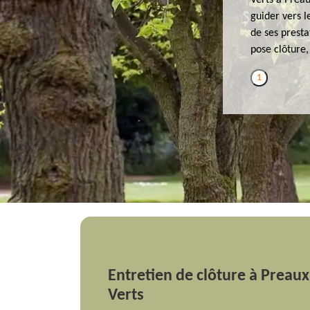
Verts à Preau
guider vers l
de ses presta
pose clôture,
1
Entretien de clôture à Preau
Verts