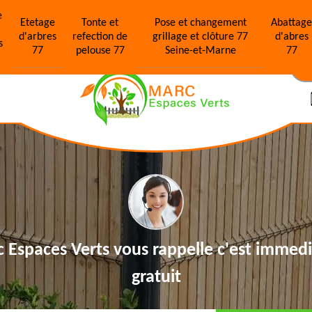
e
Etetage
Tonte et
Pose et changement
Abattag
d'arbres
refection de
grillage et clôture 77
d'abres
s
77
pelouse 77
Seine-et-Marne
77
N
 Espaces Verts vous rappelle
c'est immedi
gratuit