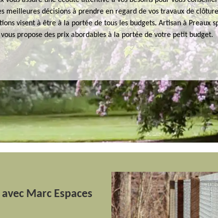
x vous assure une écoute attentive à vos besoins pour vous conseiller
es meilleures décisions à prendre en regard de vos travaux de clôture.
tions visent à être à la portée de tous les budgets. Artisan à Preaux s
 vous propose des prix abordables à la portée de votre petit budget.
x avec Marc Espaces