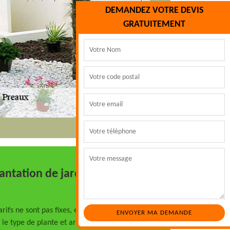
DEMANDEZ VOTRE DEVIS
GRATUITEMENT
lantation de jardin
rifs ne sont pas fixes, en effet, cela varie
le type de plante et arbre à planter, la