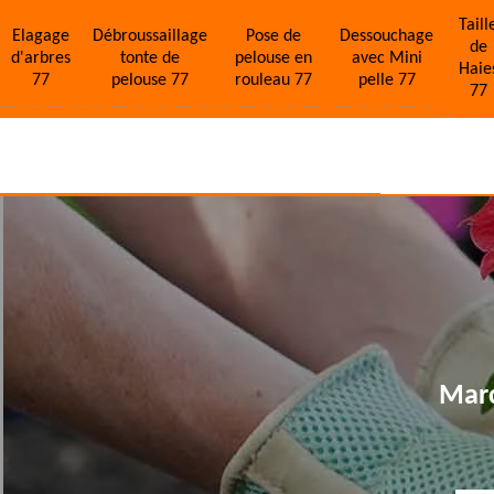
Taill
Elagage
Débroussaillage
Pose de
Dessouchage
de
d'arbres
tonte de
pelouse en
avec Mini
Haie
77
pelouse 77
rouleau 77
pelle 77
77
Marc