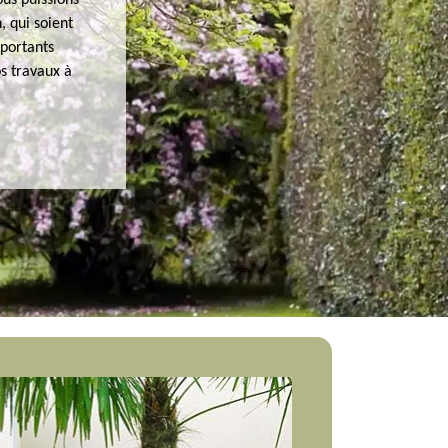
ous puissions
, qui soient
mportants
os travaux à