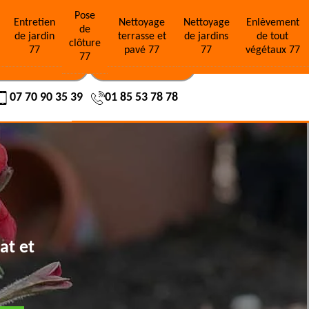
Pose
e
Entretien
Nettoyage
Nettoyage
Enlèvement
de
de jardin
terrasse et
de jardins
de tout
clôture
77
pavé 77
77
végétaux 77
77
OS RÉALISATIONS
NOUS CONTACTER
07 70 90 35 39
01 85 53 78 78
at et