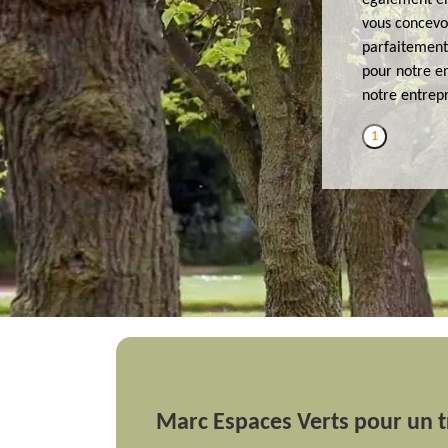
également en 
vous concevoi
parfaitement 
pour notre en
notre entrep
1
Marc Espaces Verts pour un t