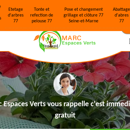
e
Etetage
Tonte et
Pose et changement
Abattag
d'arbres
refection de
grillage et clôture 77
d'abres
s
77
pelouse 77
Seine-et-Marne
77
N
 Espaces Verts vous rappelle
c'est immedi
gratuit