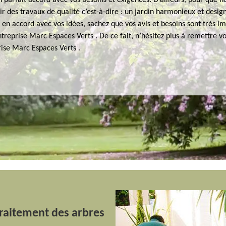
parfait accord avec vos besoins et exigences. D’ailleurs, pour que n
r des travaux de qualité c’est-à-dire : un jardin harmonieux et design
en accord avec vos idées, sachez que vos avis et besoins sont très i
treprise Marc Espaces Verts . De ce fait, n’hésitez plus à remettre v
rise Marc Espaces Verts .
raitement des arbres