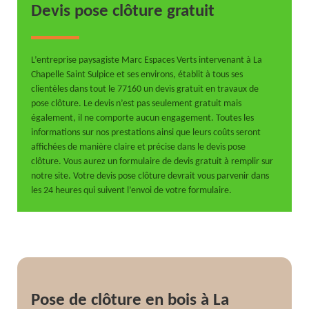
Devis pose clôture gratuit
L’entreprise paysagiste Marc Espaces Verts intervenant à La
Chapelle Saint Sulpice et ses environs, établit à tous ses
clientèles dans tout le 77160 un devis gratuit en travaux de
pose clôture. Le devis n’est pas seulement gratuit mais
également, il ne comporte aucun engagement. Toutes les
informations sur nos prestations ainsi que leurs coûts seront
affichées de manière claire et précise dans le devis pose
clôture. Vous aurez un formulaire de devis gratuit à remplir sur
notre site. Votre devis pose clôture devrait vous parvenir dans
les 24 heures qui suivent l’envoi de votre formulaire.
Pose de clôture en bois à La