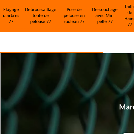
Taill
Elagage
Débroussaillage
Pose de
Dessouchage
de
d'arbres
tonte de
pelouse en
avec Mini
Haie
77
pelouse 77
rouleau 77
pelle 77
77
Marc