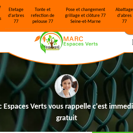
e
Etetage
Tonte et
Pose et changement
Abattag
d'arbres
refection de
grillage et clôture 77
d'abres
s
77
pelouse 77
Seine-et-Marne
77
N
 Espaces Verts vous rappelle
c'est immedi
gratuit