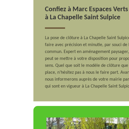
Confiez à Marc Espaces Verts
à La Chapelle Saint Sulpice
La pose de clôture à La Chapelle Saint Sulpic
faire avec précision et minutie, par souci de
commun. Expert en aménagement paysager, l
peut se mettre à votre disposition pour propo
sens. Quel que soit le modèle de clôture que
place, n’hésitez pas à nous le faire part. Ava
nous informerons auprès de votre mairie pa
qui sont en vigueur à La Chapelle Saint Sulpi