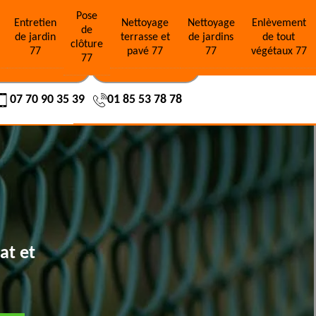
Pose
e
Entretien
Nettoyage
Nettoyage
Enlèvement
de
de jardin
terrasse et
de jardins
de tout
clôture
77
pavé 77
77
végétaux 77
77
OS RÉALISATIONS
NOUS CONTACTER
07 70 90 35 39
01 85 53 78 78
at et