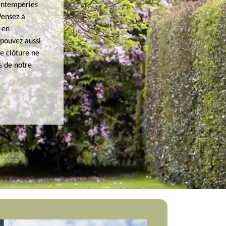
 intempéries
Pensez à
 en
 pouvez aussi
e clôture ne
s de notre