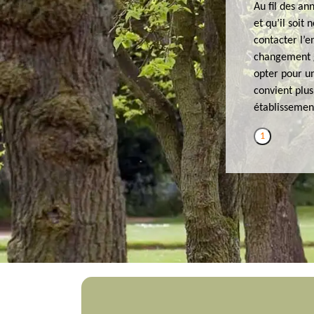
Au fil des an
et qu’il soit
contacter l’e
changement gr
opter pour un
convient plus
établissemen
1