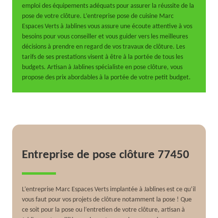
emploi des équipements adéquats pour assurer la réussite de la
pose de votre clôture. L’entreprise pose de cuisine Marc
Espaces Verts à Jablines vous assure une écoute attentive à vos
besoins pour vous conseiller et vous guider vers les meilleures
décisions à prendre en regard de vos travaux de clôture. Les
tarifs de ses prestations visent à être à la portée de tous les
budgets. Artisan à Jablines spécialiste en pose clôture, vous
propose des prix abordables à la portée de votre petit budget.
Entreprise de pose clôture 77450
L’entreprise Marc Espaces Verts implantée à Jablines est ce qu’il
vous faut pour vos projets de clôture notamment la pose ! Que
ce soit pour la pose ou l’entretien de votre clôture, artisan à