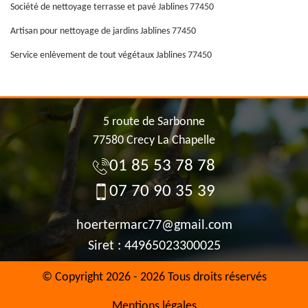
Société de nettoyage terrasse et pavé Jablines 77450
Artisan pour nettoyage de jardins Jablines 77450
Service enlèvement de tout végétaux Jablines 77450
5 route de Sarbonne
77580 Crecy La Chapelle
01 85 53 78 78
07 70 90 35 39
hoertermarc77@gmail.com
Siret : 44965023300025
© Copyright 2026 - 2026 Tous droits réservés
Mentions légales