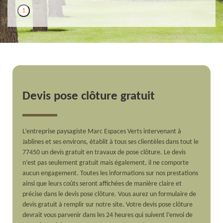
1
Devis pose clôture gratuit
L’entreprise paysagiste Marc Espaces Verts intervenant à
Jablines et ses environs, établit à tous ses clientèles dans tout le
77450 un devis gratuit en travaux de pose clôture. Le devis
n’est pas seulement gratuit mais également, il ne comporte
aucun engagement. Toutes les informations sur nos prestations
ainsi que leurs coûts seront affichées de manière claire et
précise dans le devis pose clôture. Vous aurez un formulaire de
devis gratuit à remplir sur notre site. Votre devis pose clôture
devrait vous parvenir dans les 24 heures qui suivent l’envoi de