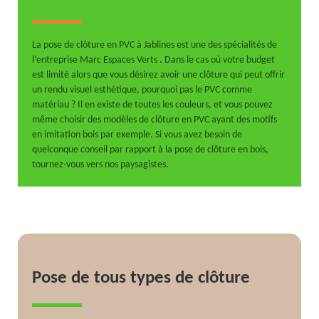
La pose de clôture en PVC à Jablines est une des spécialités de
l’entreprise Marc Espaces Verts . Dans le cas où votre budget
est limité alors que vous désirez avoir une clôture qui peut offrir
un rendu visuel esthétique, pourquoi pas le PVC comme
matériau ? Il en existe de toutes les couleurs, et vous pouvez
même choisir des modèles de clôture en PVC ayant des motifs
en imitation bois par exemple. Si vous avez besoin de
quelconque conseil par rapport à la pose de clôture en bois,
tournez-vous vers nos paysagistes.
Pose de tous types de clôture