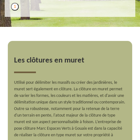
1
Les clôtures en muret
Utilisé pour délimiter les massifs ou créer des jardinières, le
muret sert également en clôture. La clôture en muret permet
de varier les formes, les couleurs et les matières, et d'avoir une
délimitation unique dans un style traditionnel ou contemporain.
Outre sa robustesse, notamment pour la retenue de la terre
d'un terrain en pente, l'atout majeur de la clôture de type
muret est son aspect personnalisable à foison. L’entreprise de
pose clôture Marc Espaces Verts à Gouaix est dans la capacité
de réaliser la clôture en type muret sur votre propriété à