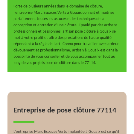
Forte de plusieurs années dans le domaine de clôture,
l’entreprise Marc Espaces Verts à Gouaix connait et maitrise
parfaitement toutes les astuces et les techniques de la
conception et entretien d’une clôture. Epaulé par des artisans
professionnels et passionnés, artisan pose clôture à Gouaix se
met à votre profit et offre des prestations de haute qualité
répondant à la règle de l’art. Connu pour travailler avec ardeur,
dévouement et professionnalisme, artisan à Gouaix est dans la
possibilité de vous conseiller et de vous accompagner tout au
long de vos projets pose de clôture dans le 77114.
Entreprise de pose clôture 77114
L’entreprise Marc Espaces Verts implantée à Gouaix est ce qu’il