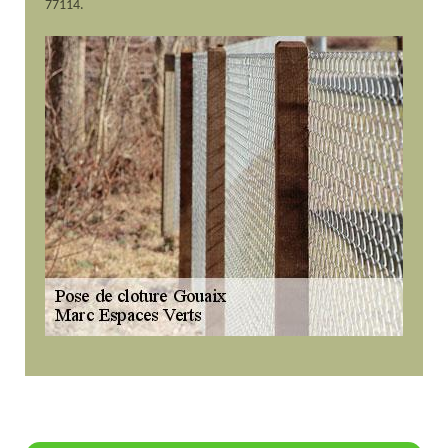
77114.