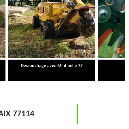
Dessouchage avec Mini pelle 77
Ta
IX 77114