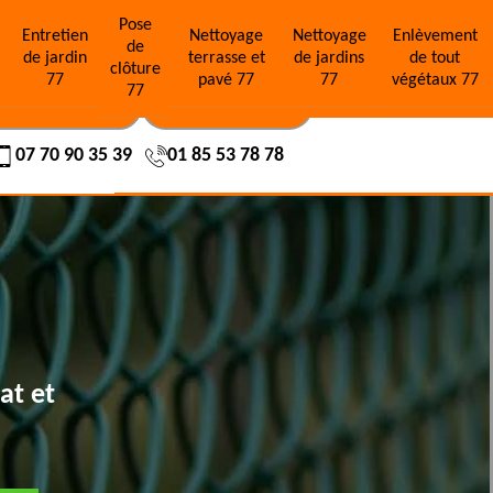
Pose
e
Entretien
Nettoyage
Nettoyage
Enlèvement
de
de jardin
terrasse et
de jardins
de tout
clôture
77
pavé 77
77
végétaux 77
77
OS RÉALISATIONS
NOUS CONTACTER
07 70 90 35 39
01 85 53 78 78
at et