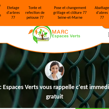
e
Etetage
Tonte et
Pose et changement
Abattag
d'arbres
refection de
grillage et clôture 77
d'abres
s
77
pelouse 77
Seine-et-Marne
77
N
 Espaces Verts vous rappelle
c'est immedi
gratuit