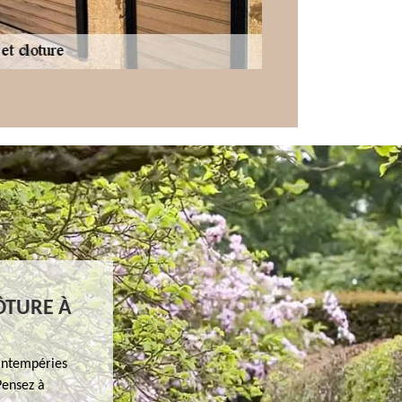
ÔTURE À
 intempéries
Pensez à