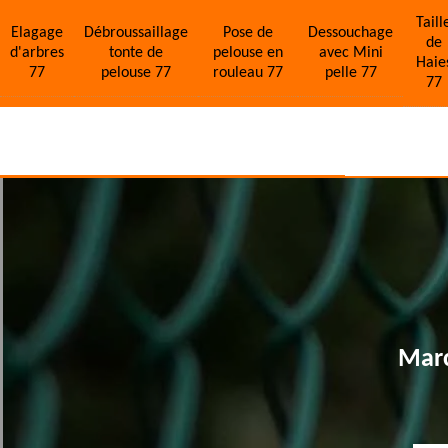
Taill
Elagage
Débroussaillage
Pose de
Dessouchage
de
d'arbres
tonte de
pelouse en
avec Mini
Haie
77
pelouse 77
rouleau 77
pelle 77
77
Marc