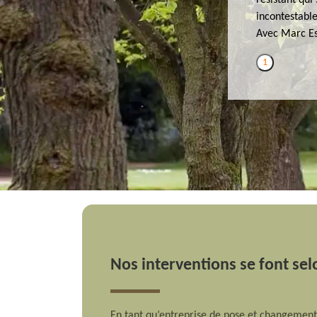
résistant qui
incontestable
Avec Marc Esp
1
Nos interventions se font selo
En tant qu’entreprise de pose et changement 