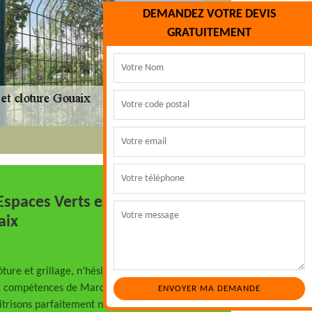
DEMANDEZ VOTRE DEVIS
GRATUITEMENT
Espaces Verts est votre
aix
ture et grillage, n’hésitez pas à faire
ux compétences de Marc Espaces Verts .
trisons parfaitement notre métier, alors,