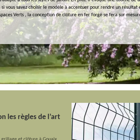
 s’adapte à tous les styles de jardin. En plus, il évoque une touche de 
 si vous savez choisir le modèle à accentuer pour rendre un résultat 
aces Verts , la conception de clôture en fer forgé se fera sur mesur
n les règles de l’art
grillage et clôture à Gouaix,