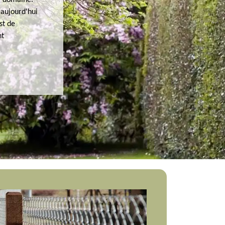
e domaine.
 aujourd'hui
st de
nt