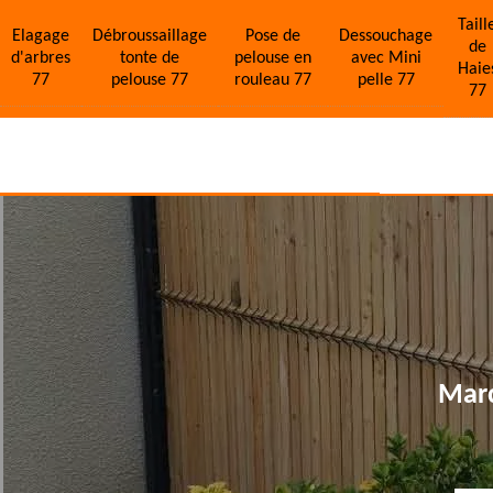
Taill
Elagage
Débroussaillage
Pose de
Dessouchage
de
d'arbres
tonte de
pelouse en
avec Mini
Haie
77
pelouse 77
rouleau 77
pelle 77
77
Marc