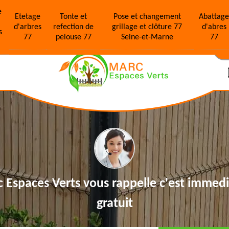
e
Etetage
Tonte et
Pose et changement
Abattag
d'arbres
refection de
grillage et clôture 77
d'abres
s
77
pelouse 77
Seine-et-Marne
77
N
 Espaces Verts vous rappelle
c'est immedi
gratuit