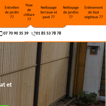
Pose
e
Entretien
Nettoyage
Nettoyage
Enlèvement
de
de jardin
terrasse et
de jardins
de tout
clôture
77
pavé 77
77
végétaux 77
77
OS RÉALISATIONS
NOUS CONTACTER
07 70 90 35 39
01 85 53 78 78
at et