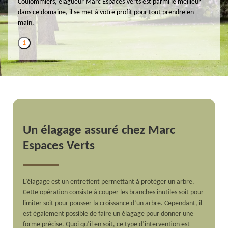
Coulommiers, élagueur Marc Espaces Verts est parmi le meilleur
dans ce domaine, il se met à votre profit pour tout prendre en
main.
1
Un élagage assuré chez Marc
Espaces Verts
L’élagage est un entretient permettant à protéger un arbre.
Cette opération consiste à couper les branches inutiles soit pour
limiter soit pour pousser la croissance d’un arbre. Cependant, il
est également possible de faire un élagage pour donner une
forme précise. Quoi qu’il en soit, ce type d’intervention est