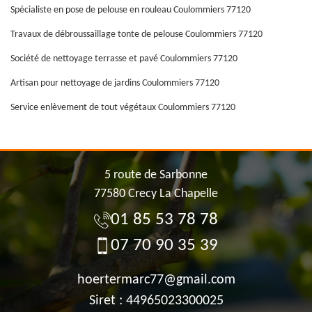
Spécialiste en pose de pelouse en rouleau Coulommiers 77120
Travaux de débroussaillage tonte de pelouse Coulommiers 77120
Société de nettoyage terrasse et pavé Coulommiers 77120
Artisan pour nettoyage de jardins Coulommiers 77120
Service enlèvement de tout végétaux Coulommiers 77120
5 route de Sarbonne
77580 Crecy La Chapelle
01 85 53 78 78
07 70 90 35 39
hoertermarc77@gmail.com
Siret : 44965023300025