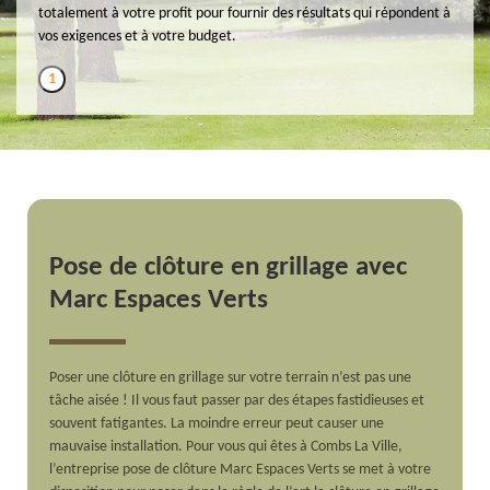
totalement à votre profit pour fournir des résultats qui répondent à
vos exigences et à votre budget.
1
Pose de clôture en grillage avec
Marc Espaces Verts
Poser une clôture en grillage sur votre terrain n’est pas une
tâche aisée ! Il vous faut passer par des étapes fastidieuses et
souvent fatigantes. La moindre erreur peut causer une
mauvaise installation. Pour vous qui êtes à Combs La Ville,
l’entreprise pose de clôture Marc Espaces Verts se met à votre