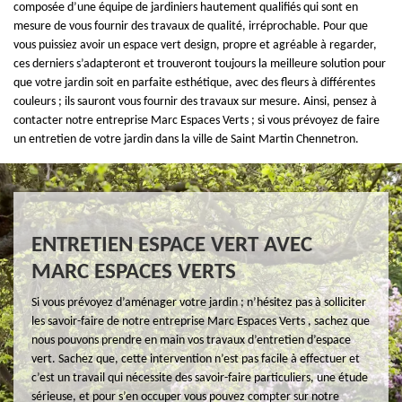
composée d’une équipe de jardiniers hautement qualifiés qui sont en
mesure de vous fournir des travaux de qualité, irréprochable. Pour que
vous puissiez avoir un espace vert design, propre et agréable à regarder,
ces derniers s’adapteront et trouveront toujours la meilleure solution pour
que votre jardin soit en parfaite esthétique, avec des fleurs à différentes
couleurs ; ils sauront vous fournir des travaux sur mesure. Ainsi, pensez à
contacter notre entreprise Marc Espaces Verts ; si vous prévoyez de faire
un entretien de votre jardin dans la ville de Saint Martin Chennetron.
ENTRETIEN ESPACE VERT AVEC
MARC ESPACES VERTS
Si vous prévoyez d’aménager votre jardin ; n’hésitez pas à solliciter
les savoir-faire de notre entreprise Marc Espaces Verts , sachez que
nous pouvons prendre en main vos travaux d’entretien d’espace
vert. Sachez que, cette intervention n’est pas facile à effectuer et
c’est un travail qui nécessite des savoir-faire particuliers, une étude
sérieuse, et pour s’en occuper vous pouvez compter sur notre