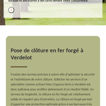
durable et attrayante à des tarifs défiant toute concurrence.
1
Pose de clôture en fer forgé à
Verdelot
Il existe des normes précises à suivre afin d’optimiser la sécurité
et l’esthétisme de votre clôture. Solliciter les services d’un
spécialiste comme artisan Marc Espaces Verts à Verdelot est
donc judicieux pour profiter pleinement d’un résultat fiable. En
termes de longévité, la clôture en fer forgé est relativement
solide et requiert peu d’entretien. La clôture en forgé permet
d'apporter une protection optimale grâce à ses barreaux très