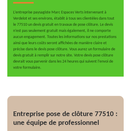
L’entreprise paysagiste Marc Espaces Verts intervenant à
Verdelot et ses environs, établit à tous ses clientèles dans tout
le 77510 un devis gratuit en travaux de pose clôture. Le devis
n’est pas seulement gratuit mais également, il ne comporte
aucun engagement. Toutes les informations sur nos prestations
ainsi que leurs coûts seront affichées de manière claire et
précise dans le devis pose clôture. Vous aurez un formulaire de
devis gratuit à remplir sur notre site. Votre devis pose clôture
devrait vous parvenir dans les 24 heures qui suivent l’envoi de
votre formulaire.
Entreprise pose de clôture 77510 :
une équipe de professionnel