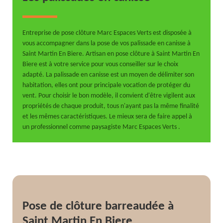
Entreprise de pose clôture Marc Espaces Verts est disposée à
vous accompagner dans la pose de vos palissade en canisse à
Saint Martin En Biere. Artisan en pose clôture à Saint Martin En
Biere est à votre service pour vous conseiller sur le choix
adapté. La palissade en canisse est un moyen de délimiter son
habitation, elles ont pour principale vocation de protéger du
vent. Pour choisir le bon modèle, il convient d'être vigilent aux
propriétés de chaque produit, tous n'ayant pas la même finalité
et les mêmes caractéristiques. Le mieux sera de faire appel à
un professionnel comme paysagiste Marc Espaces Verts .
Pose de clôture barreaudée à
Saint Martin En Biere