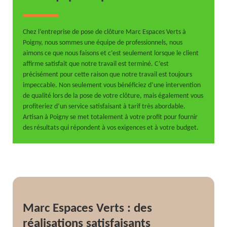
Chez l’entreprise de pose de clôture Marc Espaces Verts à
Poigny, nous sommes une équipe de professionnels, nous
aimons ce que nous faisons et c’est seulement lorsque le client
affirme satisfait que notre travail est terminé. C’est
précisément pour cette raison que notre travail est toujours
impeccable. Non seulement vous bénéficiez d’une intervention
de qualité lors de la pose de votre clôture, mais également vous
profiteriez d’un service satisfaisant à tarif très abordable.
Artisan à Poigny se met totalement à votre profit pour fournir
des résultats qui répondent à vos exigences et à votre budget.
Marc Espaces Verts : des
réalisations satisfaisants