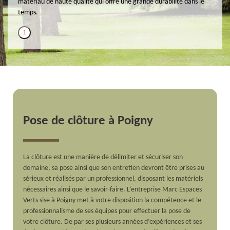
matériau de haute qualité qui offre une grande durabilité dans le
temps.
1
Pose de clôture à Poigny
La clôture est une manière de délimiter et sécuriser son
domaine, sa pose ainsi que son entretien devront être prises au
sérieux et réalisés par un professionnel, disposant les matériels
nécessaires ainsi que le savoir-faire. L’entreprise Marc Espaces
Verts sise à Poigny met à votre disposition la compétence et le
professionnalisme de ses équipes pour effectuer la pose de
votre clôture. De par ses plusieurs années d’expériences et ses