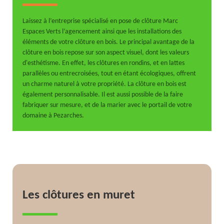
Laissez à l’entreprise spécialisé en pose de clôture Marc
Espaces Verts l’agencement ainsi que les installations des
éléments de votre clôture en bois. Le principal avantage de la
clôture en bois repose sur son aspect visuel, dont les valeurs
d'esthétisme. En effet, les clôtures en rondins, et en lattes
parallèles ou entrecroisées, tout en étant écologiques, offrent
un charme naturel à votre propriété. La clôture en bois est
également personnalisable. Il est aussi possible de la faire
fabriquer sur mesure, et de la marier avec le portail de votre
domaine à Pezarches.
Les clôtures en muret