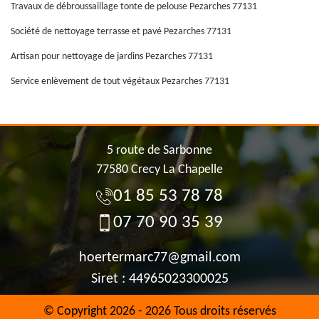
Travaux de débroussaillage tonte de pelouse Pezarches 77131
Société de nettoyage terrasse et pavé Pezarches 77131
Artisan pour nettoyage de jardins Pezarches 77131
Service enlèvement de tout végétaux Pezarches 77131
5 route de Sarbonne
77580 Crecy La Chapelle
01 85 53 78 78
07 70 90 35 39
hoertermarc77@gmail.com
Siret : 44965023300025
© Copyright 2026 - 2026 Tous droits réservés