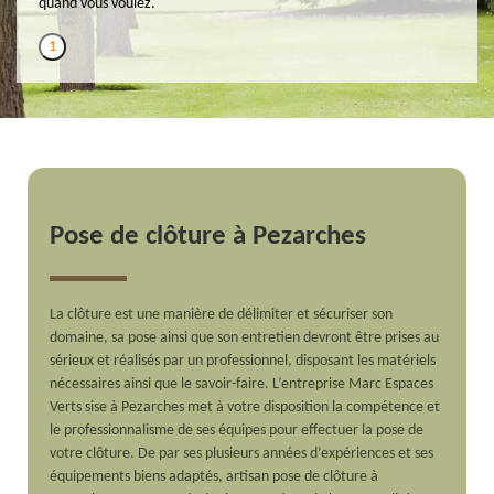
quand vous voulez.
1
Pose de clôture à Pezarches
La clôture est une manière de délimiter et sécuriser son
domaine, sa pose ainsi que son entretien devront être prises au
sérieux et réalisés par un professionnel, disposant les matériels
nécessaires ainsi que le savoir-faire. L’entreprise Marc Espaces
Verts sise à Pezarches met à votre disposition la compétence et
le professionnalisme de ses équipes pour effectuer la pose de
votre clôture. De par ses plusieurs années d’expériences et ses
équipements biens adaptés, artisan pose de clôture à