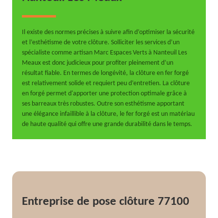
Il existe des normes précises à suivre afin d’optimiser la sécurité
et l’esthétisme de votre clôture. Solliciter les services d’un
spécialiste comme artisan Marc Espaces Verts à Nanteuil Les
Meaux est donc judicieux pour profiter pleinement d’un
résultat fiable. En termes de longévité, la clôture en fer forgé
est relativement solide et requiert peu d’entretien. La clôture
en forgé permet d'apporter une protection optimale grâce à
ses barreaux très robustes. Outre son esthétisme apportant
une élégance infaillible à la clôture, le fer forgé est un matériau
de haute qualité qui offre une grande durabilité dans le temps.
Entreprise de pose clôture 77100