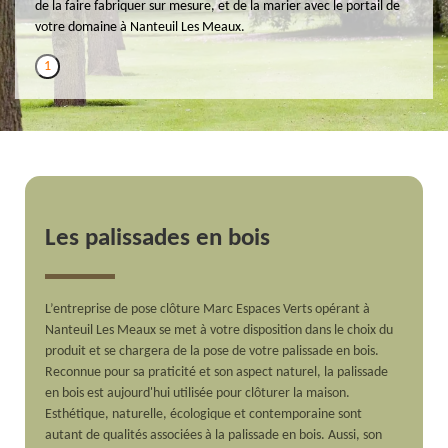
de la faire fabriquer sur mesure, et de la marier avec le portail de
votre domaine à Nanteuil Les Meaux.
1
Les palissades en bois
L’entreprise de pose clôture Marc Espaces Verts opérant à
Nanteuil Les Meaux se met à votre disposition dans le choix du
produit et se chargera de la pose de votre palissade en bois.
Reconnue pour sa praticité et son aspect naturel, la palissade
en bois est aujourd'hui utilisée pour clôturer la maison.
Esthétique, naturelle, écologique et contemporaine sont
autant de qualités associées à la palissade en bois. Aussi, son