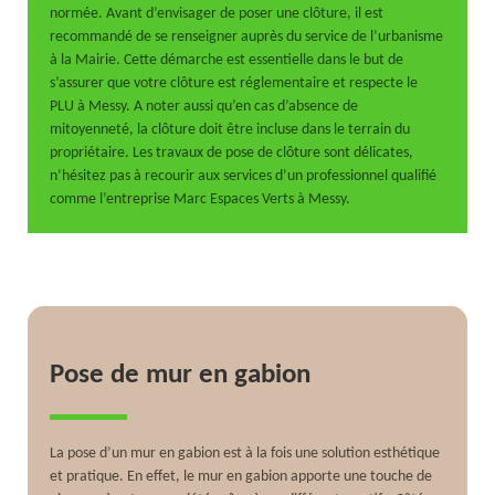
normée. Avant d’envisager de poser une clôture, il est
recommandé de se renseigner auprès du service de l’urbanisme
à la Mairie. Cette démarche est essentielle dans le but de
s’assurer que votre clôture est réglementaire et respecte le
PLU à Messy. A noter aussi qu’en cas d’absence de
mitoyenneté, la clôture doit être incluse dans le terrain du
propriétaire. Les travaux de pose de clôture sont délicates,
n’hésitez pas à recourir aux services d’un professionnel qualifié
comme l’entreprise Marc Espaces Verts à Messy.
Pose de mur en gabion
La pose d’un mur en gabion est à la fois une solution esthétique
et pratique. En effet, le mur en gabion apporte une touche de