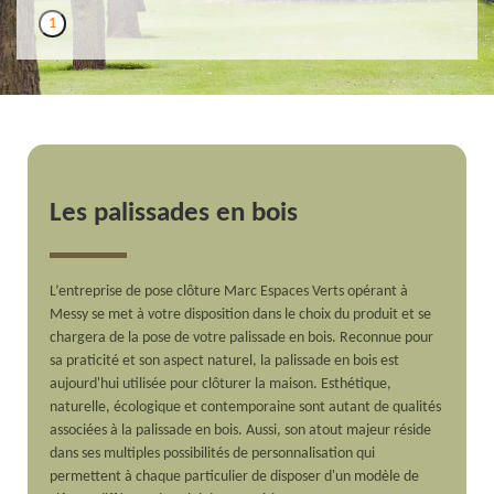
1
Les palissades en bois
L’entreprise de pose clôture Marc Espaces Verts opérant à
Messy se met à votre disposition dans le choix du produit et se
chargera de la pose de votre palissade en bois. Reconnue pour
sa praticité et son aspect naturel, la palissade en bois est
aujourd'hui utilisée pour clôturer la maison. Esthétique,
naturelle, écologique et contemporaine sont autant de qualités
associées à la palissade en bois. Aussi, son atout majeur réside
dans ses multiples possibilités de personnalisation qui
permettent à chaque particulier de disposer d'un modèle de