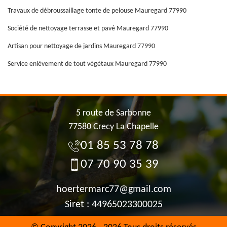
Travaux de débroussaillage tonte de pelouse Mauregard 77990
Société de nettoyage terrasse et pavé Mauregard 77990
Artisan pour nettoyage de jardins Mauregard 77990
Service enlèvement de tout végétaux Mauregard 77990
5 route de Sarbonne
77580 Crecy La Chapelle
01 85 53 78 78
07 70 90 35 39
hoertermarc77@gmail.com
Siret : 44965023300025