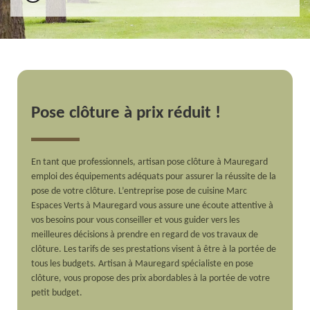
Pose clôture à prix réduit !
En tant que professionnels, artisan pose clôture à Mauregard
emploi des équipements adéquats pour assurer la réussite de la
pose de votre clôture. L’entreprise pose de cuisine Marc
Espaces Verts à Mauregard vous assure une écoute attentive à
vos besoins pour vous conseiller et vous guider vers les
meilleures décisions à prendre en regard de vos travaux de
clôture. Les tarifs de ses prestations visent à être à la portée de
tous les budgets. Artisan à Mauregard spécialiste en pose
clôture, vous propose des prix abordables à la portée de votre
petit budget.