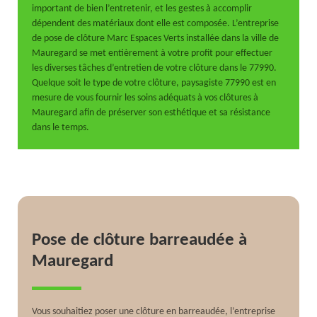
important de bien l’entretenir, et les gestes à accomplir
dépendent des matériaux dont elle est composée. L’entreprise
de pose de clôture Marc Espaces Verts installée dans la ville de
Mauregard se met entièrement à votre profit pour effectuer
les diverses tâches d’entretien de votre clôture dans le 77990.
Quelque soit le type de votre clôture, paysagiste 77990 est en
mesure de vous fournir les soins adéquats à vos clôtures à
Mauregard afin de préserver son esthétique et sa résistance
dans le temps.
Pose de clôture barreaudée à
Mauregard
Vous souhaitiez poser une clôture en barreaudée, l’entreprise