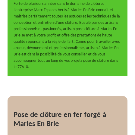
Forte de plusieurs années dans le domaine de clôture,
l’entreprise Marc Espaces Verts à Marles En Brie connait et
maitrise parfaitement toutes les astuces et les techniques de la
conception et entretien d’une clôture. Epaulé par des artisans
professionnels et passionnés, artisan pose clôture à Marles En
Brie se met à votre profit et offre des prestations de haute
qualité répondant à la règle de l’art. Connu pour travailler avec
ardeur, dévouement et professionnalisme, artisan à Marles En
Brie est dans la possibilité de vous conseiller et de vous
accompagner tout au long de vos projets pose de clôture dans
le 77610.
Pose de clôture en fer forgé à
Marles En Brie