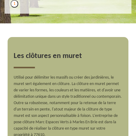
1
Les clôtures en muret
Utilisé pour délimiter les massifs ou créer des jardinières, le
muret sert également en clôture. La clôture en muret permet
de varier les formes, les couleurs et les matières, et d'avoir une
délimitation unique dans un style traditionnel ou contemporain.
Outre sa robustesse, notamment pour la retenue de la terre
d'un terrain en pente, l'atout majeur de la clôture de type
muret est son aspect personnalisable à foison. L’entreprise de
pose clôture Marc Espaces Verts à Marles En Brie est dans la
capacité de réaliser la clôture en type muret sur votre
propriété à 77610.