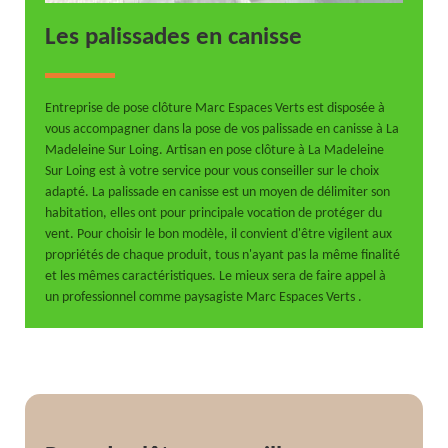
Les palissades en canisse
Entreprise de pose clôture Marc Espaces Verts est disposée à
vous accompagner dans la pose de vos palissade en canisse à La
Madeleine Sur Loing. Artisan en pose clôture à La Madeleine
Sur Loing est à votre service pour vous conseiller sur le choix
adapté. La palissade en canisse est un moyen de délimiter son
habitation, elles ont pour principale vocation de protéger du
vent. Pour choisir le bon modèle, il convient d'être vigilent aux
propriétés de chaque produit, tous n'ayant pas la même finalité
et les mêmes caractéristiques. Le mieux sera de faire appel à
un professionnel comme paysagiste Marc Espaces Verts .