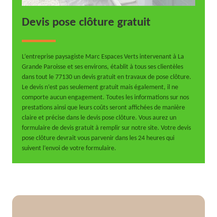
Devis pose clôture gratuit
L’entreprise paysagiste Marc Espaces Verts intervenant à La
Grande Paroisse et ses environs, établit à tous ses clientèles
dans tout le 77130 un devis gratuit en travaux de pose clôture.
Le devis n’est pas seulement gratuit mais également, il ne
comporte aucun engagement. Toutes les informations sur nos
prestations ainsi que leurs coûts seront affichées de manière
claire et précise dans le devis pose clôture. Vous aurez un
formulaire de devis gratuit à remplir sur notre site. Votre devis
pose clôture devrait vous parvenir dans les 24 heures qui
suivent l’envoi de votre formulaire.