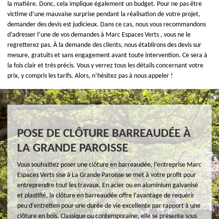
la matière. Donc, cela implique également un budget. Pour ne pas être
victime d’une mauvaise surprise pendant la réalisation de votre projet,
demander des devis est judicieux. Dans ce cas, nous vous recommandons
d’adresser l’une de vos demandes à Marc Espaces Verts , vous ne le
regretterez pas. À la demande des clients, nous établirons des devis sur
mesure, gratuits et sans engagement avant toute intervention. Ce sera à
la fois clair et très précis. Vous y verrez tous les détails concernant votre
prix, y compris les tarifs. Alors, n’hésitez pas à nous appeler !
POSE DE CLÔTURE BARREAUDÉE À
LA GRANDE PAROISSE
Vous souhaitiez poser une clôture en barreaudée, l’entreprise Marc
Espaces Verts sise à La Grande Paroisse se met à votre profit pour
entreprendre tout les travaux. En acier ou en aluminium galvanisé
et plastifié, la clôture en barreaudée offre l'avantage de requérir
peu d'entretien pour une durée de vie excellente par rapport à une
clôture en bois. Classique ou contemporaine, elle se présente sous