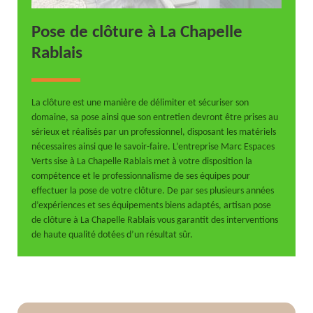
Pose de clôture à La Chapelle
Rablais
La clôture est une manière de délimiter et sécuriser son
domaine, sa pose ainsi que son entretien devront être prises au
sérieux et réalisés par un professionnel, disposant les matériels
nécessaires ainsi que le savoir-faire. L’entreprise Marc Espaces
Verts sise à La Chapelle Rablais met à votre disposition la
compétence et le professionnalisme de ses équipes pour
effectuer la pose de votre clôture. De par ses plusieurs années
d’expériences et ses équipements biens adaptés, artisan pose
de clôture à La Chapelle Rablais vous garantit des interventions
de haute qualité dotées d’un résultat sûr.