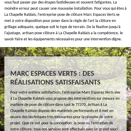
vous faut passer par des étapes fastidieuses et souvent fatigantes. La
moindre erreur peut causer une mauvaise installation. Pour vous qui êtes à
La Chapelle Rablais, l’entreprise pose de clôture Marc Espaces Verts se
met à votre disposition pour poser dans la règle de l’art la clôture en
grillage adéquate, quelque soit le type de terrain. De la fixation jusqu’à
l’ajustage, artisan pose clôture à La Chapelle Rablais a la compétence, le
savoir-faire et les équipements nécessaires pour une intervention digne.
MARC ESPACES VERTS : DES
RÉALISATIONS SATISFAISANTS
Pour votre entière satisfaction, l’entreprise Marc Espaces Verts sise
à La Chapelle Rablais vous propose des interventions sur mesure en
matière de pose de clôture dans tout le 77370. Artisan à La
Chapelle Rablais dispose des matériels performants et il met en
œuvre des techniques très innovantes pour la réussite de votre
projet. Que ce soit pour la conception, la pose ou l’entretien de
votre clôture, tous nos services sont effectués avec un grand souci