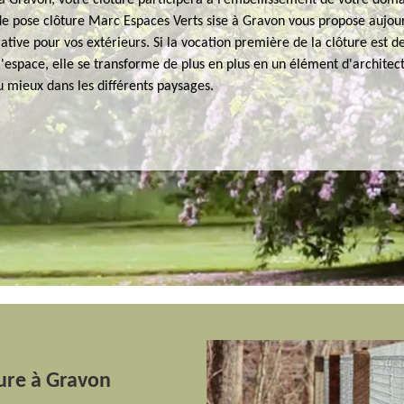
à Gravon, votre clôture participera à l’embellissement de votre doma
 de pose clôture Marc Espaces Verts sise à Gravon vous propose aujou
ative pour vos extérieurs. Si la vocation première de la clôture est d
l'espace, elle se transforme de plus en plus en un élément d'architec
u mieux dans les différents paysages.
ture à Gravon