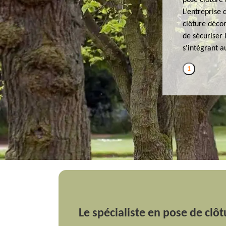
pose clôture 
L’entreprise
clôture décor
de sécuriser 
s'intégrant a
1
Le spécialiste en pose de clô