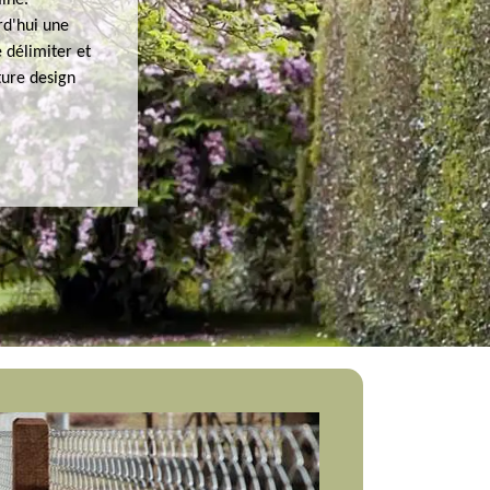
ine.
rd'hui une
e délimiter et
ture design