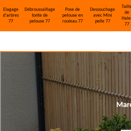
Taill
Elagage
Débroussaillage
Pose de
Dessouchage
de
d'arbres
tonte de
pelouse en
avec Mini
Haie
77
pelouse 77
rouleau 77
pelle 77
77
Marc