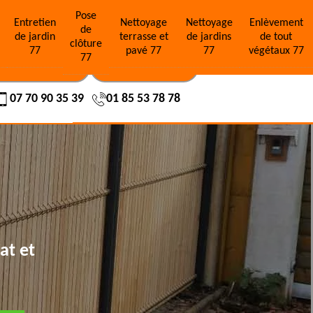
Pose
e
Entretien
Nettoyage
Nettoyage
Enlèvement
de
de jardin
terrasse et
de jardins
de tout
clôture
77
pavé 77
77
végétaux 77
77
OS RÉALISATIONS
NOUS CONTACTER
07 70 90 35 39
01 85 53 78 78
at et