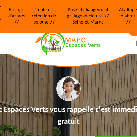
e
Etetage
Tonte et
Pose et changement
Abattag
d'arbres
refection de
grillage et clôture 77
d'abres
s
77
pelouse 77
Seine-et-Marne
77
N
 Espaces Verts vous rappelle
c'est immedi
gratuit