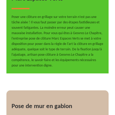
Poser une clôture en grillage sur votre terrain n’est pas une
tâche aisée ! Il vous faut passer par des étapes fastidieuses et
souvent fatigantes. La moindre erreur peut causer une
mauvaise installation. Pour vous qui êtes à Gesvres Le Chapitre,
l’entreprise pose de clôture Marc Espaces Verts se met à votre
disposition pour poser dans la règle de l’art la clôture en grillage
adéquate, quelque soit le type de terrain. De la fixation jusqu’à
l’ajustage, artisan pose clôture à Gesvres Le Chapitre a la
compétence, le savoir-faire et les équipements nécessaires
pour une intervention digne.
Pose de mur en gabion