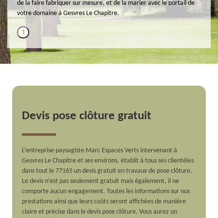
de la faire fabriquer sur mesure, et de la marier avec le portail de
votre domaine à Gesvres Le Chapitre.
1
Devis pose clôture gratuit
L’entreprise paysagiste Marc Espaces Verts intervenant à
Gesvres Le Chapitre et ses environs, établit à tous ses clientèles
dans tout le 77165 un devis gratuit en travaux de pose clôture.
Le devis n’est pas seulement gratuit mais également, il ne
comporte aucun engagement. Toutes les informations sur nos
prestations ainsi que leurs coûts seront affichées de manière
claire et précise dans le devis pose clôture. Vous aurez un