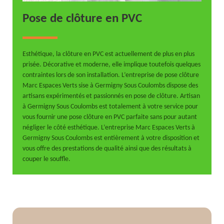
Pose de clôture en PVC
Esthétique, la clôture en PVC est actuellement de plus en plus
prisée. Décorative et moderne, elle implique toutefois quelques
contraintes lors de son installation. L’entreprise de pose clôture
Marc Espaces Verts sise à Germigny Sous Coulombs dispose des
artisans expérimentés et passionnés en pose de clôture. Artisan
à Germigny Sous Coulombs est totalement à votre service pour
vous fournir une pose clôture en PVC parfaite sans pour autant
négliger le côté esthétique. L’entreprise Marc Espaces Verts à
Germigny Sous Coulombs est entièrement à votre disposition et
vous offre des prestations de qualité ainsi que des résultats à
couper le souffle.