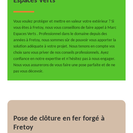
Espaces Verts
Vous voulez protéger et mettre en valeur votre extérieur ? Si
vous êtes à Fretoy, nous vous conseillons de faire appel à Marc
Espaces Verts . Professionnel dans le domaine depuis des
années à Fretoy, nous sommes sûr de pouvoir vous apporter la
solution adéquate à votre projet. Nous tenons en compte vos
choix sans vous priver de nos conseils professionnels. Ayez
confiance en notre expertise et n’hésitez pas à nous engager.
Nous vous assurerons de vous faire une pose parfaite et de ne
pas vous décevoir.
Pose de clôture en fer forgé à
Fretoy