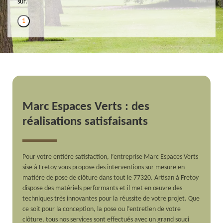
sûr.
1
Marc Espaces Verts : des
réalisations satisfaisants
Pour votre entière satisfaction, l’entreprise Marc Espaces Verts
sise à Fretoy vous propose des interventions sur mesure en
matière de pose de clôture dans tout le 77320. Artisan à Fretoy
dispose des matériels performants et il met en œuvre des
techniques très innovantes pour la réussite de votre projet. Que
ce soit pour la conception, la pose ou l’entretien de votre
clôture, tous nos services sont effectués avec un grand souci