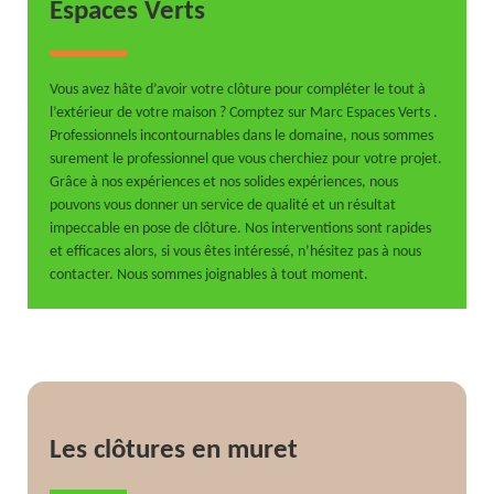
Espaces Verts
Vous avez hâte d’avoir votre clôture pour compléter le tout à
l’extérieur de votre maison ? Comptez sur Marc Espaces Verts .
Professionnels incontournables dans le domaine, nous sommes
surement le professionnel que vous cherchiez pour votre projet.
Grâce à nos expériences et nos solides expériences, nous
pouvons vous donner un service de qualité et un résultat
impeccable en pose de clôture. Nos interventions sont rapides
et efficaces alors, si vous êtes intéressé, n’hésitez pas à nous
contacter. Nous sommes joignables à tout moment.
Les clôtures en muret