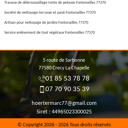
Travaux de débroussaillage tonte de pelouse Fontenailles 77370
Société de nettoyage terrasse et pavé Fontenailles 77370
Artisan pour nettoyage de jardins Fontenailles 77370
Service enlèvement de tout végétaux Fontenailles 77370
5 route de Sarbonne
77580 Crecy La Chapelle
01 85 53 78 78
07 70 90 35 39
hoertermarc77@gmail.com
Siret : 44965023300025
© Copyright 2026 - 2026 Tous droits réservés