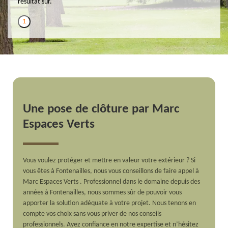
résultat sûr.
1
Une pose de clôture par Marc
Espaces Verts
Vous voulez protéger et mettre en valeur votre extérieur ? Si
vous êtes à Fontenailles, nous vous conseillons de faire appel à
Marc Espaces Verts . Professionnel dans le domaine depuis des
années à Fontenailles, nous sommes sûr de pouvoir vous
apporter la solution adéquate à votre projet. Nous tenons en
compte vos choix sans vous priver de nos conseils
professionnels. Ayez confiance en notre expertise et n’hésitez