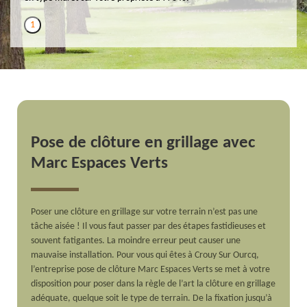
1
Pose de clôture en grillage avec
Marc Espaces Verts
Poser une clôture en grillage sur votre terrain n’est pas une
tâche aisée ! Il vous faut passer par des étapes fastidieuses et
souvent fatigantes. La moindre erreur peut causer une
mauvaise installation. Pour vous qui êtes à Crouy Sur Ourcq,
l’entreprise pose de clôture Marc Espaces Verts se met à votre
disposition pour poser dans la règle de l’art la clôture en grillage
adéquate, quelque soit le type de terrain. De la fixation jusqu’à