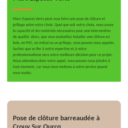
Marc Espaces Verts peut vous faire une pose de clôture et
grillage selon votre choix. Quel que soit votre choix, nous avons
la capacité et les matériels nécessaires pour une intervention
de qualité. Alors, que vous souhaitiez installer une clôture en
bois, en PVC, en métal ou un grillage, vous pouvez nous appeler.
Sachez que se fier à notre expertise et à notre
professionnalisme sera votre meilleure décision pour ce projet.
Nous attendons donc votre appel, vous pouvez nous joindre à
tout moment, car nous nous mettons à votre service quand
vous voulez.
Pose de clôture barreaudée à
Crouy Sur Ourcq