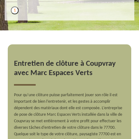
1
Entretien de clôture à Coupvray
avec Marc Espaces Verts
Pour qu’une clôture puisse parfaitement jouer son rôle il est
important de bien l’entretenir, et les gestes à accomplir
dépendent des matériaux dont elle est composée. L’entreprise
de pose de clôture Marc Espaces Verts installée dans la ville de
Coupvray se met entièrement à votre profit pour effectuer les
diverses tâches d’entretien de votre clôture dans le 77700.
Quelque soit le type de votre clôture, paysagiste 77700 est en