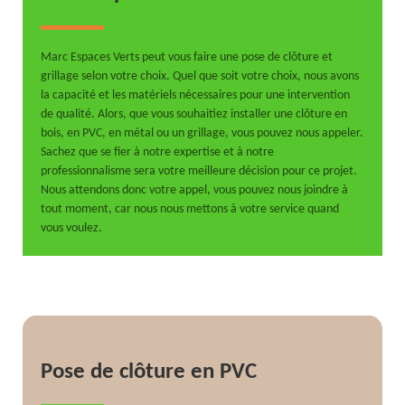
Marc Espaces Verts peut vous faire une pose de clôture et
grillage selon votre choix. Quel que soit votre choix, nous avons
la capacité et les matériels nécessaires pour une intervention
de qualité. Alors, que vous souhaitiez installer une clôture en
bois, en PVC, en métal ou un grillage, vous pouvez nous appeler.
Sachez que se fier à notre expertise et à notre
professionnalisme sera votre meilleure décision pour ce projet.
Nous attendons donc votre appel, vous pouvez nous joindre à
tout moment, car nous nous mettons à votre service quand
vous voulez.
Pose de clôture en PVC