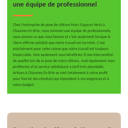
une équipe de professionnel
Chez l’entreprise de pose de clôture Marc Espaces Verts à
Chaumes En Brie, nous sommes une équipe de professionnels,
nous aimons ce que nous faisons et c’est seulement lorsque le
client affirme satisfait que notre travail est terminé. C’est
précisément pour cette raison que notre travail est toujours
impeccable. Non seulement vous bénéficiez d’une intervention
de qualité lors de la pose de votre clôture, mais également vous
profiteriez d’un service satisfaisant à tarif très abordable.
Artisan à Chaumes En Brie se met totalement à votre profit
pour fournir des résultats qui répondent à vos exigences et à
votre budget.