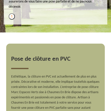
assurerons de vous faire une pose parfaite et de ne pas vous
décevoir.
1
Pose de clôture en PVC
Esthétique, la clôture en PVC est actuellement de plus en plus
prisée. Décorative et moderne, elle implique toutefois quelques
contraintes lors de son installation. L’entreprise de pose clôture
Marc Espaces Verts sise à Chaumes En Brie dispose des artisans
expérimentés et passionnés en pose de clôture. Artisan à
Chaumes En Brie est totalement à votre service pour vous
fournir une pose clôture en PVC parfaite sans pour autant