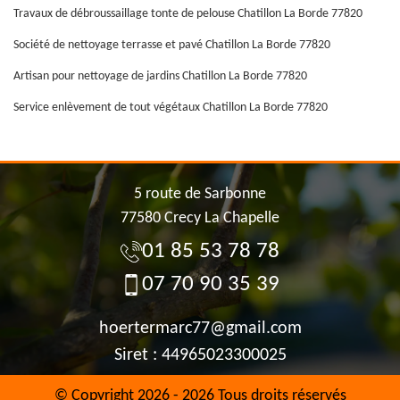
Travaux de débroussaillage tonte de pelouse Chatillon La Borde 77820
Société de nettoyage terrasse et pavé Chatillon La Borde 77820
Artisan pour nettoyage de jardins Chatillon La Borde 77820
Service enlèvement de tout végétaux Chatillon La Borde 77820
5 route de Sarbonne
77580 Crecy La Chapelle
01 85 53 78 78
07 70 90 35 39
hoertermarc77@gmail.com
Siret : 44965023300025
© Copyright 2026 - 2026 Tous droits réservés