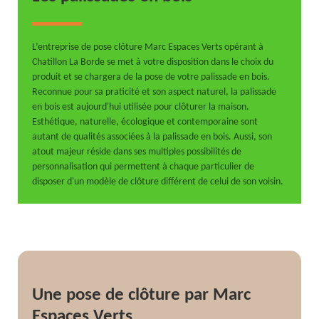
L’entreprise de pose clôture Marc Espaces Verts opérant à
Chatillon La Borde se met à votre disposition dans le choix du
produit et se chargera de la pose de votre palissade en bois.
Reconnue pour sa praticité et son aspect naturel, la palissade
en bois est aujourd'hui utilisée pour clôturer la maison.
Esthétique, naturelle, écologique et contemporaine sont
autant de qualités associées à la palissade en bois. Aussi, son
atout majeur réside dans ses multiples possibilités de
personnalisation qui permettent à chaque particulier de
disposer d'un modèle de clôture différent de celui de son voisin.
Une pose de clôture par Marc
Espaces Verts