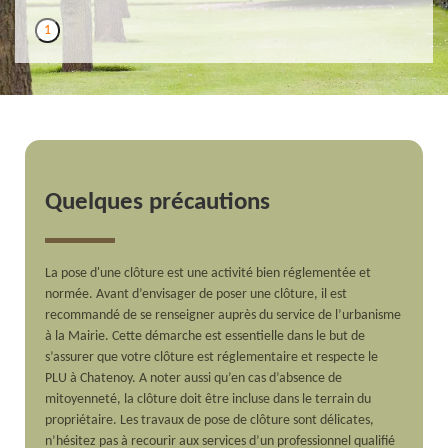
1
Quelques précautions
La pose d'une clôture est une activité bien réglementée et
normée. Avant d’envisager de poser une clôture, il est
recommandé de se renseigner auprès du service de l’urbanisme
à la Mairie. Cette démarche est essentielle dans le but de
s’assurer que votre clôture est réglementaire et respecte le
PLU à Chatenoy. A noter aussi qu’en cas d’absence de
mitoyenneté, la clôture doit être incluse dans le terrain du
propriétaire. Les travaux de pose de clôture sont délicates,
n’hésitez pas à recourir aux services d’un professionnel qualifié