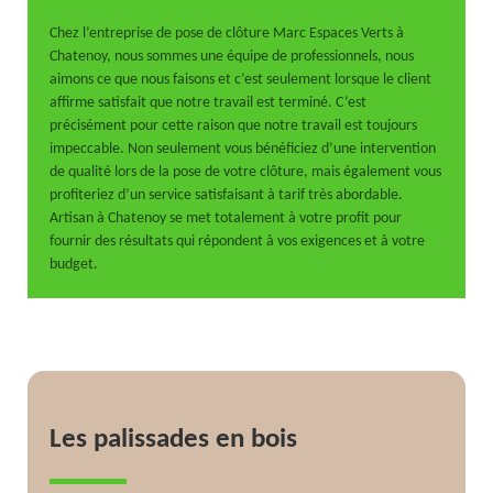
Chez l’entreprise de pose de clôture Marc Espaces Verts à
Chatenoy, nous sommes une équipe de professionnels, nous
aimons ce que nous faisons et c’est seulement lorsque le client
affirme satisfait que notre travail est terminé. C’est
précisément pour cette raison que notre travail est toujours
impeccable. Non seulement vous bénéficiez d’une intervention
de qualité lors de la pose de votre clôture, mais également vous
profiteriez d’un service satisfaisant à tarif très abordable.
Artisan à Chatenoy se met totalement à votre profit pour
fournir des résultats qui répondent à vos exigences et à votre
budget.
Les palissades en bois