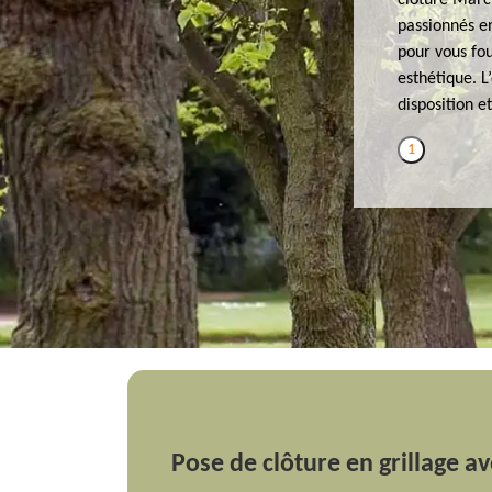
clôture Marc
passionnés e
pour vous fou
esthétique. 
disposition e
1
Pose de clôture en grillage a