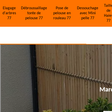
Taill
Elagage
Débroussaillage
Pose de
Dessouchage
de
d'arbres
tonte de
pelouse en
avec Mini
Haie
77
pelouse 77
rouleau 77
pelle 77
77
Marc