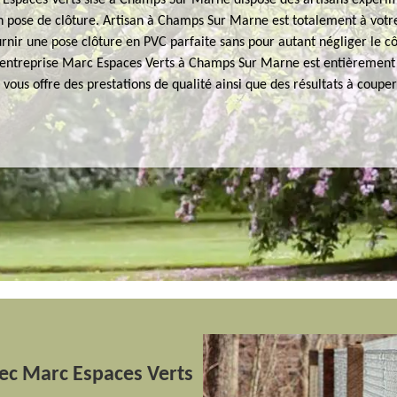
 Espaces Verts sise à Champs Sur Marne dispose des artisans expéri
n pose de clôture. Artisan à Champs Sur Marne est totalement à votr
rnir une pose clôture en PVC parfaite sans pour autant négliger le c
L’entreprise Marc Espaces Verts à Champs Sur Marne est entièrement
t vous offre des prestations de qualité ainsi que des résultats à couper 
vec Marc Espaces Verts