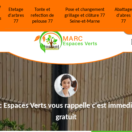
e
Etetage
Tonte et
Pose et changement
Abattag
d'arbres
refection de
grillage et clôture 77
d'abres
s
77
pelouse 77
Seine-et-Marne
77
N
 Espaces Verts vous rappelle
c'est immedi
gratuit