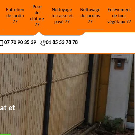
Pose
e
Entretien
Nettoyage
Nettoyage
Enlèvement
de
de jardin
terrasse et
de jardins
de tout
clôture
77
pavé 77
77
végétaux 77
77
OS RÉALISATIONS
NOUS CONTACTER
07 70 90 35 39
01 85 53 78 78
at et