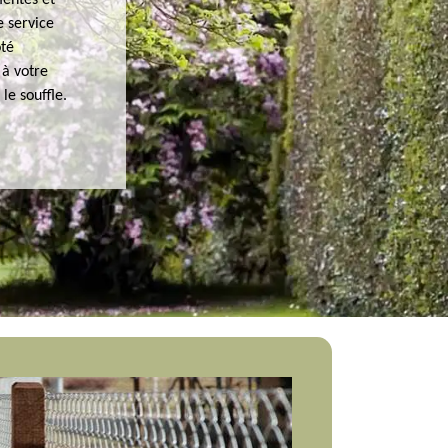
mentés et
e service
ôté
 à votre
le souffle.