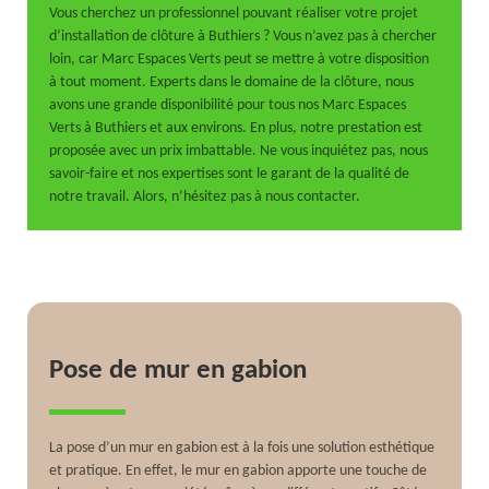
Vous cherchez un professionnel pouvant réaliser votre projet
d’installation de clôture à Buthiers ? Vous n’avez pas à chercher
loin, car Marc Espaces Verts peut se mettre à votre disposition
à tout moment. Experts dans le domaine de la clôture, nous
avons une grande disponibilité pour tous nos Marc Espaces
Verts à Buthiers et aux environs. En plus, notre prestation est
proposée avec un prix imbattable. Ne vous inquiétez pas, nous
savoir-faire et nos expertises sont le garant de la qualité de
notre travail. Alors, n’hésitez pas à nous contacter.
Pose de mur en gabion
La pose d’un mur en gabion est à la fois une solution esthétique
et pratique. En effet, le mur en gabion apporte une touche de