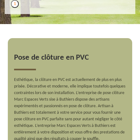
1
Pose de clôture en PVC
Esthétique, la clôture en PVC est actuellement de plus en plus
prisée. Décorative et moderne, elle implique toutefois quelques
contraintes lors de son installation. L’entreprise de pose clôture
Marc Espaces Verts sise à Buthiers dispose des artisans
expérimentés et passionnés en pose de clôture. Artisan à
Buthiers est totalement à votre service pour vous fournir une
pose clôture en PVC parfaite sans pour autant négliger le côté
esthétique. L’entreprise Marc Espaces Verts à Buthiers est
entièrement à votre disposition et vous offre des prestations de
qualité ainsi que des résultats à couper le souffle.