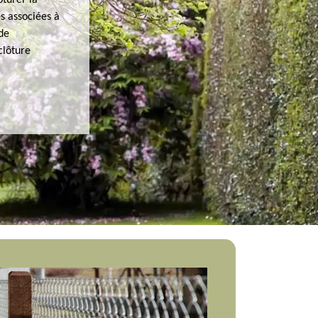
ôturer la
s associées à
 de
clôture