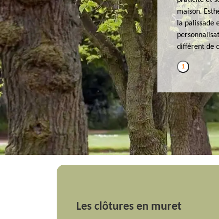
praticité et 
maison. Esthé
la palissade 
personnalisa
différent de c
1
Les clôtures en muret