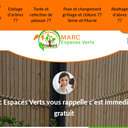
e
Etetage
Tonte et
Pose et changement
Abattag
d'arbres
refection de
grillage et clôture 77
d'abres
s
77
pelouse 77
Seine-et-Marne
77
N
 Espaces Verts vous rappelle
c'est immedi
gratuit