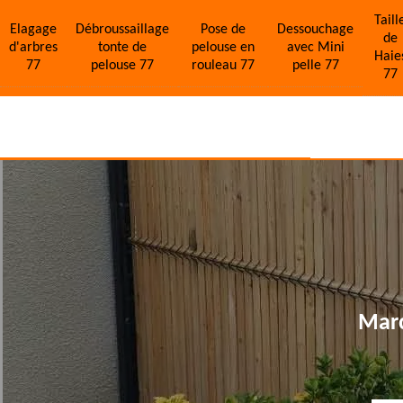
Taill
Elagage
Débroussaillage
Pose de
Dessouchage
de
d'arbres
tonte de
pelouse en
avec Mini
Haie
77
pelouse 77
rouleau 77
pelle 77
77
Marc