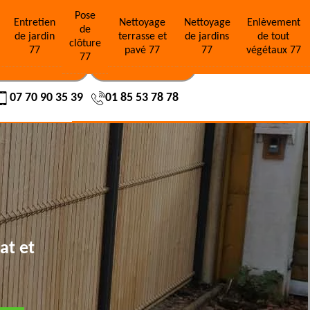
Pose
e
Entretien
Nettoyage
Nettoyage
Enlèvement
de
de jardin
terrasse et
de jardins
de tout
clôture
77
pavé 77
77
végétaux 77
77
OS RÉALISATIONS
NOUS CONTACTER
07 70 90 35 39
01 85 53 78 78
at et