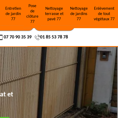
Pose
e
Entretien
Nettoyage
Nettoyage
Enlèvement
de
de jardin
terrasse et
de jardins
de tout
clôture
77
pavé 77
77
végétaux 77
77
OS RÉALISATIONS
NOUS CONTACTER
07 70 90 35 39
01 85 53 78 78
at et