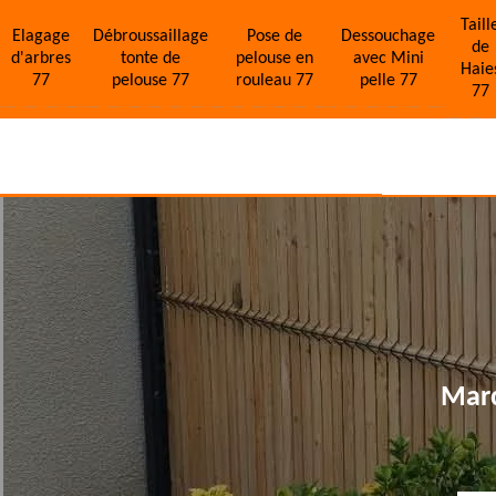
Taill
Elagage
Débroussaillage
Pose de
Dessouchage
de
d'arbres
tonte de
pelouse en
avec Mini
Haie
77
pelouse 77
rouleau 77
pelle 77
77
Marc