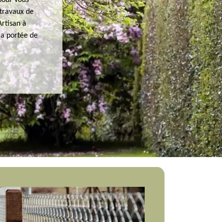
pour vous
 travaux de
Artisan à
la portée de