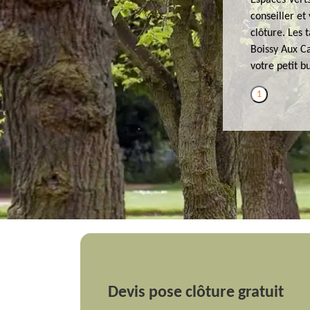
Espaces Verts
conseiller et
clôture. Les 
Boissy Aux Ca
votre petit b
1
Devis pose clôture gratuit