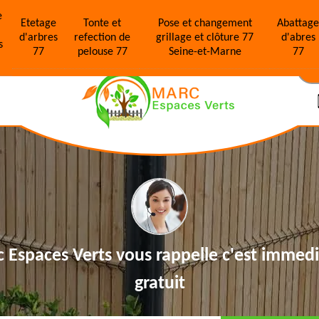
e
Etetage
Tonte et
Pose et changement
Abattag
d'arbres
refection de
grillage et clôture 77
d'abres
s
77
pelouse 77
Seine-et-Marne
77
N
 Espaces Verts vous rappelle
c'est immedi
gratuit