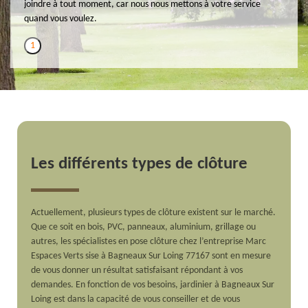
joindre à tout moment, car nous nous mettons à votre service
quand vous voulez.
1
Les différents types de clôture
Actuellement, plusieurs types de clôture existent sur le marché.
Que ce soit en bois, PVC, panneaux, aluminium, grillage ou
autres, les spécialistes en pose clôture chez l’entreprise Marc
Espaces Verts sise à Bagneaux Sur Loing 77167 sont en mesure
de vous donner un résultat satisfaisant répondant à vos
demandes. En fonction de vos besoins, jardinier à Bagneaux Sur
Loing est dans la capacité de vous conseiller et de vous