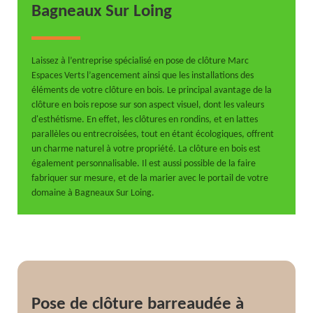
Bagneaux Sur Loing
Laissez à l’entreprise spécialisé en pose de clôture Marc
Espaces Verts l’agencement ainsi que les installations des
éléments de votre clôture en bois. Le principal avantage de la
clôture en bois repose sur son aspect visuel, dont les valeurs
d'esthétisme. En effet, les clôtures en rondins, et en lattes
parallèles ou entrecroisées, tout en étant écologiques, offrent
un charme naturel à votre propriété. La clôture en bois est
également personnalisable. Il est aussi possible de la faire
fabriquer sur mesure, et de la marier avec le portail de votre
domaine à Bagneaux Sur Loing.
Pose de clôture barreaudée à