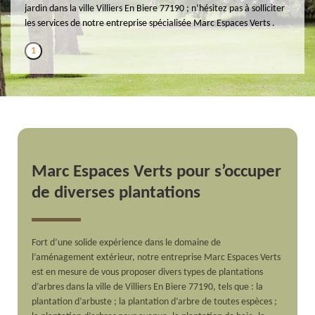
jardin dans la ville Villiers En Biere 77190 ; n’hésitez pas à solliciter
les services de notre entreprise spécialisée Marc Espaces Verts .
1
Marc Espaces Verts pour s’occuper
de diverses plantations
Fort d’une solide expérience dans le domaine de
l’aménagement extérieur, notre entreprise Marc Espaces Verts
est en mesure de vous proposer divers types de plantations
d’arbres dans la ville de Villiers En Biere 77190, tels que : la
plantation d’arbuste ; la plantation d’arbre de toutes espèces ;