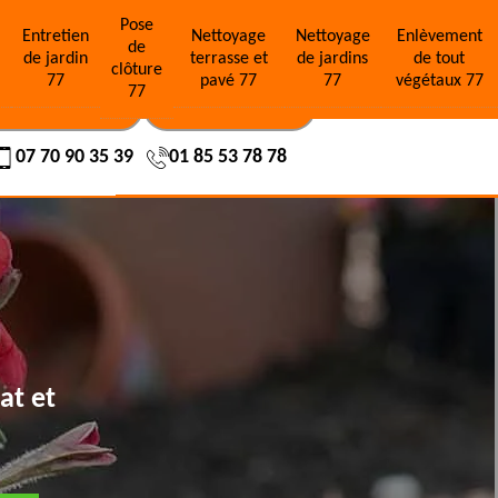
Pose
e
Entretien
Nettoyage
Nettoyage
Enlèvement
de
de jardin
terrasse et
de jardins
de tout
clôture
77
pavé 77
77
végétaux 77
77
OS RÉALISATIONS
NOUS CONTACTER
07 70 90 35 39
01 85 53 78 78
at et