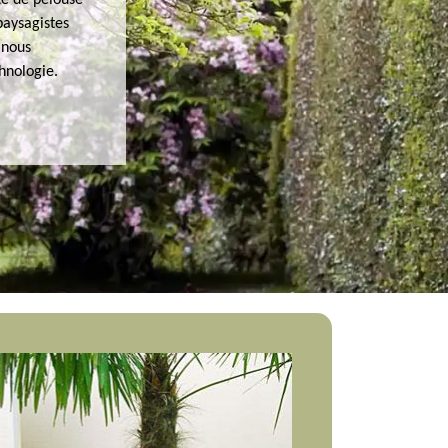
te de pelouse
paysagistes
 nous
chnologie.