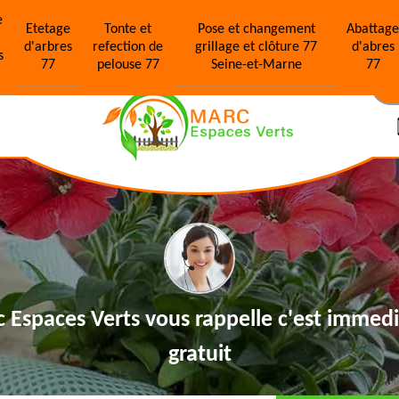
e
Etetage
Tonte et
Pose et changement
Abattag
d'arbres
refection de
grillage et clôture 77
d'abres
s
77
pelouse 77
Seine-et-Marne
77
N
 Espaces Verts vous rappelle
c'est immedi
gratuit