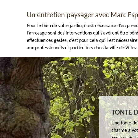
Un entretien paysager avec Marc Esp
Pour le bien de votre jardin, il est nécessaire d’en pre
l’arrosage sont des interventions qui s’avèrent être bé
effectuer ces gestes, c’est pour cela qu’il est nécessa
aux professionnels et particuliers dans la ville de Vill
Enlèvement de tout végétaux 77
TONTE D
Une tonte de 
charme à votr