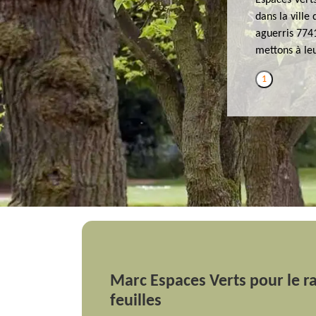
Espaces Vert
dans la ville
aguerris 7741
mettons à leu
1
Marc Espaces Verts pour le 
feuilles