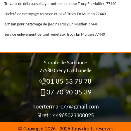
Travaux de débroussaillage tonte de pelouse Trocy En Multien 77440
Société de nettoyage terrasse et pavé Trocy En Multien 77440
Artisan pour nettoyage de jardins Trocy En Multien 77440
Service enlèvement de tout végétaux Trocy En Multien 77440
5 route de Sarbonne
77580 Crecy La Chapelle
01 85 53 78 78
07 70 90 35 39
hoertermarc77@gmail.com
Siret : 44965023300025
© Copyright 2026 - 2026 Tous droits réservés