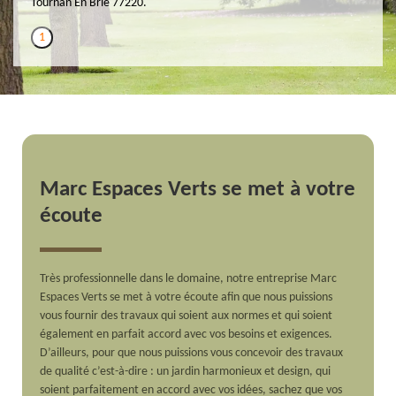
Tournan En Brie 77220.
1
Marc Espaces Verts se met à votre
écoute
Très professionnelle dans le domaine, notre entreprise Marc
Espaces Verts se met à votre écoute afin que nous puissions
vous fournir des travaux qui soient aux normes et qui soient
également en parfait accord avec vos besoins et exigences.
D’ailleurs, pour que nous puissions vous concevoir des travaux
de qualité c’est-à-dire : un jardin harmonieux et design, qui
soient parfaitement en accord avec vos idées, sachez que vos