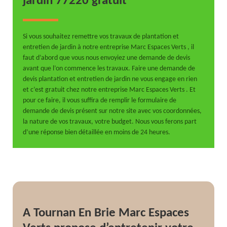
jardin 77220 gratuit
Si vous souhaitez remettre vos travaux de plantation et
entretien de jardin à notre entreprise Marc Espaces Verts , il
faut d’abord que vous nous envoyiez une demande de devis
avant que l’on commence les travaux. Faire une demande de
devis plantation et entretien de jardin ne vous engage en rien
et c’est gratuit chez notre entreprise Marc Espaces Verts . Et
pour ce faire, il vous suffira de remplir le formulaire de
demande de devis présent sur notre site avec vos coordonnées,
la nature de vos travaux, votre budget. Nous vous ferons part
d’une réponse bien détaillée en moins de 24 heures.
A Tournan En Brie Marc Espaces