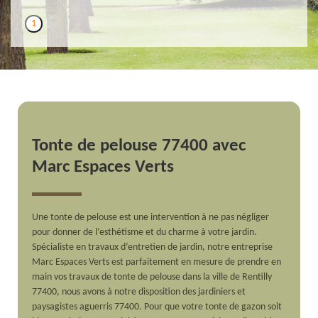
1
Tonte de pelouse 77400 avec
Marc Espaces Verts
Une tonte de pelouse est une intervention à ne pas négliger
pour donner de l’esthétisme et du charme à votre jardin.
Spécialiste en travaux d’entretien de jardin, notre entreprise
Marc Espaces Verts est parfaitement en mesure de prendre en
main vos travaux de tonte de pelouse dans la ville de Rentilly
77400, nous avons à notre disposition des jardiniers et
paysagistes aguerris 77400. Pour que votre tonte de gazon soit